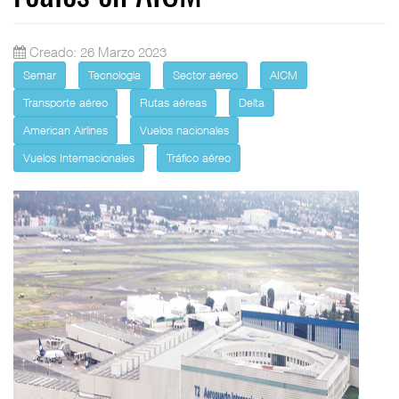
Creado: 26 Marzo 2023
Semar
Tecnologia
Sector aéreo
AICM
Transporte aéreo
Rutas aéreas
Delta
American Airlines
Vuelos nacionales
Vuelos Internacionales
Tráfico aéreo