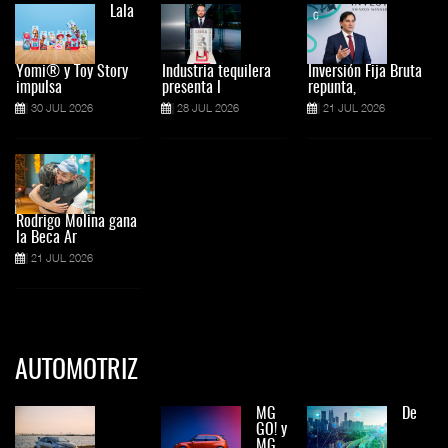
Lala
Yomi® y Toy Story
Industria tequilera
Inversión Fija Bruta
impulsa
presenta l
repunta,
30 JUL 2026
28 JUL 2026
21 JUL 2026
Rodrigo Molina gana
la Beca Ar
21 JUL 2026
AUTOMOTRIZ
MG
De
GO! y
MG