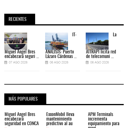
RECIENTES
IT-
La
Miguel Ángel Bres
ANÁLISIS: Puerto
ATTRAPI licita red
encabezará seguri ...
Lázaro Cárdenas ...
de telecomuni ...
07 AGO 2026
06 AGO 2026
06 AGO 2026
MÁS POPULARES
Miguel Ángel Bres
ExxonMobil lleva
APM Terminals
encabezará
mantenimiento
incrementa
seguridad en CONCA
predictivo al au
equipamiento para