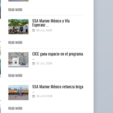
READ MORE
READ MORE
SSA Marine México y Vía
Treinta y nueve años navegando el
Treinta y nueve años navegando 
Esperanz ...
cambio
cambio
06 JUL 2026
05 AGO 2026
05 AGO 2026
READ MORE
READ MORE
ma
CICE gana espacio en el programa
...
02 JUL 2026
READ MORE
READ MORE
TMAZ eleva 77% movimiento
TMAZ eleva 77% movimiento
ga
SSA Marine México refuerza briga
portuario y servici ...
portuario y servici ...
...
05 AGO 2026
05 AGO 2026
29 JUN 2026
READ MORE
READ MORE