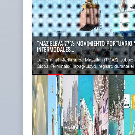
READ MORE
SSA Marin
Treinta y nueve años navegando el
Esperanz ..
cambio
06 JUL 
05 AGO 2026
EE.UU. PLANTEA NUEVAS RESTRICCIONES PA
MEXIC...
READ MORE
La Administración Federal de Ferrocarriles de los
CICE gana
siglas en inglés) propuso nuevas restricciones a las 
...
02 JUL 
READ MORE
TMAZ eleva 77% movimiento
SSA Marin
portuario y servici ...
...
05 AGO 2026
29 JUN 
READ MORE