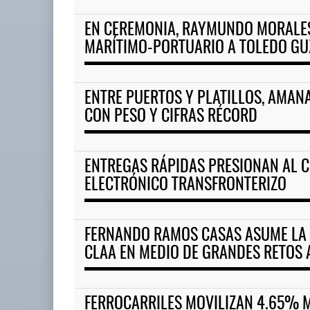
EN CEREMONIA, RAYMUNDO MORALES
APM Terminals incrementa e
MARÍTIMO-PORTUARIO A TOLEDO G
05 AGO 2026
ENTRE PUERTOS Y PLATILLOS, AMAN
Corredor del Istmo destraba ramal
CON PESO Y CIFRAS RÉCORD
ferroviario ...
04 AGO 2026
ENTREGAS RÁPIDAS PRESIONAN AL 
ELECTRÓNICO TRANSFRONTERIZO
FERNANDO RAMOS CASAS ASUME LA 
CLAA EN MEDIO DE GRANDES RETOS
FERROCARRILES MOVILIZAN 4.65% 