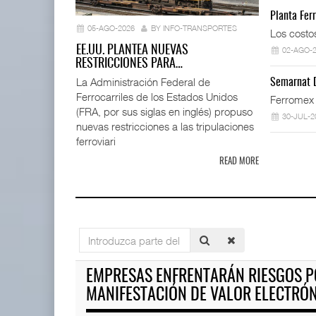
EE.UU. pl
Planta Fer
restriccion
05-AGO-2026
BY INFO-TRANSPORTES
Los costo
05 AGO 
EE.UU. PLANTEA NUEVAS
02-AGO-
RESTRICCIONES PARA…
La Administración Federal de
Semarnat D
Ferrocarriles de los Estados Unidos
ExxonMobil lleva mantenimiento
Ferromex 
predictivo al ...
(FRA, por sus siglas en inglés) propuso
30-JUL-2
05 AGO 2026
nuevas restricciones a las tripulaciones
ferroviari
READ MORE
Treinta y nueve años navegan
05 AGO 2026
TMAZ eleva 77% movimiento p
Introduzca
05 AGO 2026
parte
Cruceros crecen en Caribe
del
EMPRESAS ENFRENTARÁN RIESGOS P
mientras bajan ferr ...
título
04 AGO 2026
MANIFESTACIÓN DE VALOR ELECTRÓ
EE.UU. plantea nuevas restric
05 AGO 2026