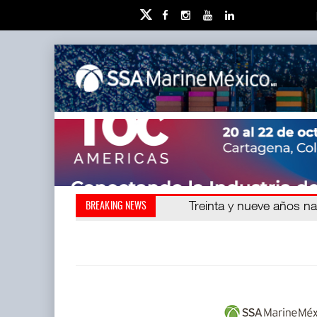
Kanasín, evitar crisis amb
Treinta y nueve años n
BREAKING NEWS
también ha redefini