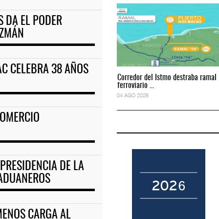
 DA EL PODER
quipamiento para movi
APM Terminals incrementa equipamiento para mo
UZMÁN
05 AGO 2026
AC CELEBRA 38 AÑOS
Corredor del Istmo destraba ramal
Corredor del Istmo destraba ramal
ferroviario ...
ferroviario ...
04 AGO 2026
04 AGO 2026
COMERCIO
PRESIDENCIA DE LA
 ADUANEROS
MENOS CARGA AL