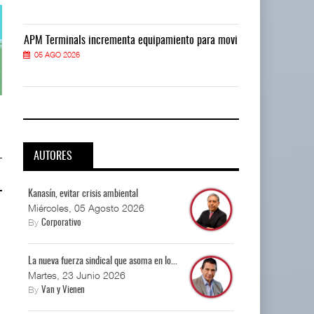
vi
APM Terminals incrementa equipamiento para movi
APM Terminals
05 AGO 2026
05 AGO 2026
Corredor del Istmo destraba ramal
Corredor del Istmo destraba ram
ferroviario ...
ferroviario ...
04 AGO 2026
04 AGO 2026
AUTORES
Kanasín, evitar crisis ambiental
Miércoles, 05 Agosto 2026
By
Corporativo
La nueva fuerza sindical que asoma en lo...
Martes, 23 Junio 2026
By
Van y Vienen