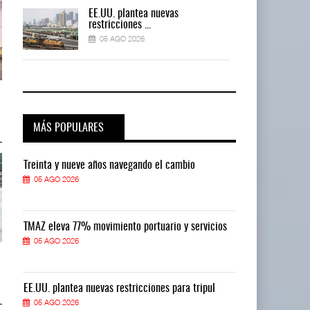
EE.UU. plantea nuevas
restricciones ...
05 AGO 2026
ExxonMobil lleva mantenimiento
ExxonMobil lleva mantenimiento
predictivo al ...
predictivo al ...
05 AGO 2026
05 AGO 2026
MÁS POPULARES
Treinta y nueve años navegando el cambio
Treinta y nue
05 AGO 2026
05 AGO 2026
TMAZ eleva 77% movimiento portuario y servicios
TMAZ eleva 77
05 AGO 2026
05 AGO 2026
Cruceros crecen en Caribe
Cruceros crecen en Caribe
mientras bajan ferr ...
mientras bajan ferr ...
04 AGO 2026
04 AGO 2026
EE.UU. plantea nuevas restricciones para tripul
EE.UU. plantea
05 AGO 2026
05 AGO 2026