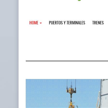
HOME
PUERTOS Y TERMINALES
TRENES
MSC incor
...
12 JUL 