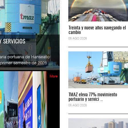
READ MORE
e México y Vía
SSA Marine México y Vía
Treinta y nueve años navegando el
Treinta y nueve años navegando el
.
Esperanz ...
cambio
cambio
2026
06 JUL 2026
05 AGO 2026
05 AGO 2026
RA TRIPULACIONES
READ MORE
 Estados Unidos (FRA, por sus
 espacio en el programa
CICE gana espacio en el progra
tripulaciones ferr...
...
2026
02 JUL 2026
More
READ MORE
TMAZ eleva 77% movimiento
TMAZ eleva 77% movimiento
e México refuerza briga
SSA Marine México refuerza bri
portuario y servici ...
portuario y servici ...
...
05 AGO 2026
05 AGO 2026
2026
29 JUN 2026
READ MORE