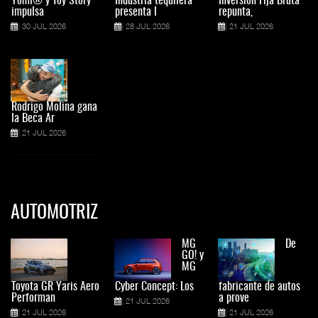
Yomi® y Toy Story
Industria tequilera
Inversión Fija Bruta
impulsa
presenta l
repunta,
30 JUL 2026
28 JUL 2026
21 JUL 2026
Rodrigo Molina gana
la Beca Ar
21 JUL 2026
AUTOMOTRIZ
MG
De
GO! y
MG
Toyota GR Yaris Aero
Cyber Concept: Los
fabricante de autos
Performan
a prove
21 JUL 2026
21 JUL 2026
21 JUL 2026