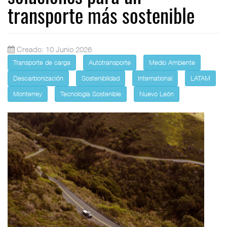
transporte más sostenible
Creado: 10 Junio 2026
Transporte de carga
Autotransporte
Medio Ambiente
Descarbonización
Sostenibilidad
International
LATAM
Monterrey
Tecnología Sostenible
Nuevo León