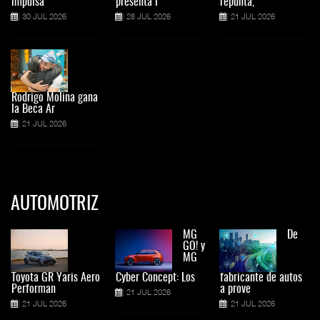
impulsa
presenta l
repunta,
30 JUL 2026
28 JUL 2026
21 JUL 2026
Rodrigo Molina gana
la Beca Ar
21 JUL 2026
AUTOMOTRIZ
MG
De
GO! y
MG
Toyota GR Yaris Aero
Cyber Concept: Los
fabricante de autos
Performan
a prove
21 JUL 2026
21 JUL 2026
21 JUL 2026