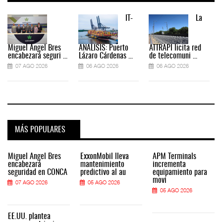
IT-
La
Miguel Ángel Bres
ANÁLISIS: Puerto
ATTRAPI licita red
encabezará seguri ...
Lázaro Cárdenas ...
de telecomuni ...
07 AGO 2026
06 AGO 2026
06 AGO 2026
MÁS POPULARES
Miguel Ángel Bres
ExxonMobil lleva
APM Terminals
encabezará
mantenimiento
incrementa
seguridad en CONCA
predictivo al au
equipamiento para
movi
07 AGO 2026
05 AGO 2026
05 AGO 2026
EE.UU. plantea