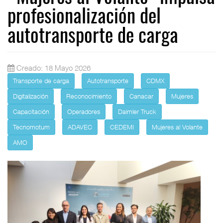
profesionalización del
autotransporte de carga
Creado: 18 Mayo 2026
Transporte de carga
Autotransporte
CDMX
Digitalización
Reconocimiento
Canacar
Mujeres
Capacitación
Operadores
Daimler Truck
Tecnomotum
ADAVEC
CEDEMI
Mujeres al Volante
AMO