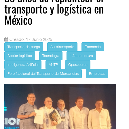
transporte y logística en
México
Creado: 17 Junio 2025
Transporte de carga
Autotransporte
Economía
Sector logístico
Tecnologia
Infraestructura
Inteligencia Artificial
ANTP
Operadores
Foro Nacional del Transporte de Mercancías
Empresas