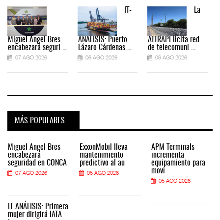
IT-
La
Miguel Ángel Bres
ANÁLISIS: Puerto
ATTRAPI licita red
encabezará seguri ...
Lázaro Cárdenas ...
de telecomuni ...
07 AGO 2026
06 AGO 2026
06 AGO 2026
MÁS POPULARES
Miguel Ángel Bres
ExxonMobil lleva
APM Terminals
encabezará
mantenimiento
incrementa
seguridad en CONCA
predictivo al au
equipamiento para
movi
07 AGO 2026
05 AGO 2026
05 AGO 2026
IT-ANÁLISIS: Primera
mujer dirigirá IATA