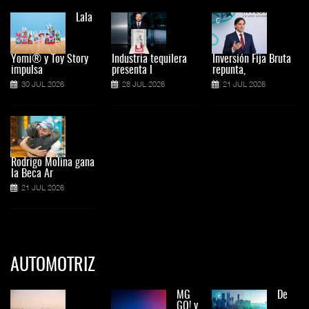
Lala
Yomi® y Toy Story
Industria tequilera
Inversión Fija Bruta
impulsa
presenta l
repunta,
30 JUL 2026
28 JUL 2026
21 JUL 2026
Rodrigo Molina gana
la Beca Ar
21 JUL 2026
AUTOMOTRIZ
MG
De
GO! y