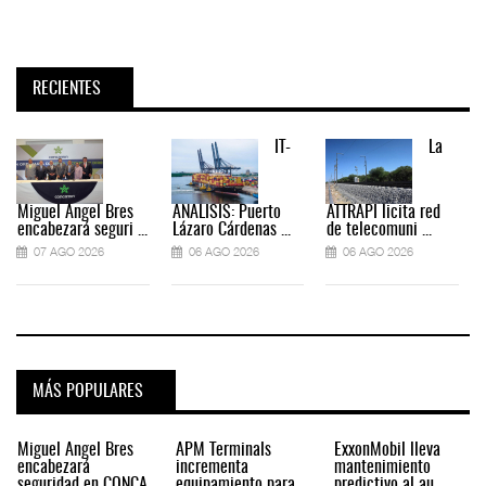
RECIENTES
IT-
La
Miguel Ángel Bres
ANÁLISIS: Puerto
ATTRAPI licita red
encabezará seguri ...
Lázaro Cárdenas ...
de telecomuni ...
07 AGO 2026
06 AGO 2026
06 AGO 2026
MÁS POPULARES
Miguel Ángel Bres
APM Terminals
ExxonMobil lleva
encabezará
incrementa
mantenimiento
seguridad en CONCA
equipamiento para
predictivo al au