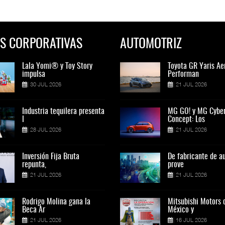
S CORPORATIVAS
AUTOMOTRIZ
Lala Yomi® y Toy Story
Toyota GR Yaris Aero
Lala Yomi® y Toy St
Toyota GR Yaris Ae
impulsa
Performan
impulsa
Performan
30 JUL 2026
21 JUL 2026
30 JUL 2026
21 JUL 2026
Industria tequilera presenta
MG GO! y MG Cyber
Industria tequilera p
MG GO! y MG Cybe
l
Concept: Los
l
Concept: Los
28 JUL 2026
21 JUL 2026
28 JUL 2026
21 JUL 2026
Inversión Fija Bruta
De fabricante de autos a
Inversión Fija Bruta
De fabricante de a
repunta,
prove
repunta,
prove
21 JUL 2026
21 JUL 2026
21 JUL 2026
21 JUL 2026
Rodrigo Molina gana la
Mitsubishi Motors de
Rodrigo Molina gana 
Mitsubishi Motors 
Beca Ar
México y
Beca Ar
México y
21 JUL 2026
16 JUL 2026
21 JUL 2026
16 JUL 2026