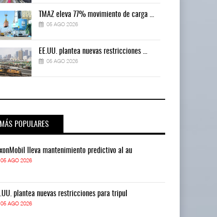
TMAZ eleva 77% movimiento de carga ...
05 AGO 2026
EE.UU. plantea nuevas restricciones ...
05 AGO 2026
MÁS POPULARES
xonMobil lleva mantenimiento predictivo al au
ExxonMobil lle
05 AGO 2026
05 AGO 2026
.UU. plantea nuevas restricciones para tripul
EE.UU. plantea
05 AGO 2026
05 AGO 2026