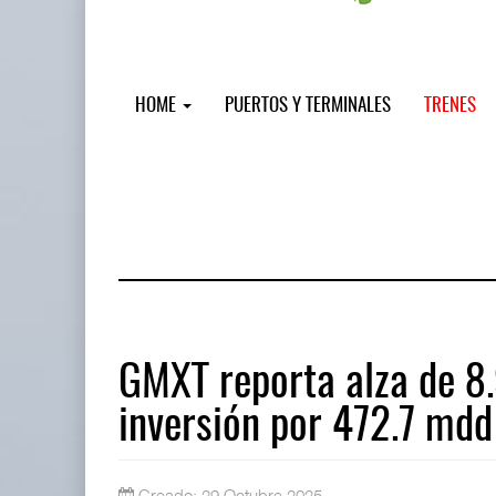
HOME
PUERTOS Y TERMINALES
TRENES
GMXT reporta alza de 8
inversión por 472.7 mdd
AMANAC, treinta y nueve años naveg
05 AGO 2026
Creado: 29 Octubre 2025