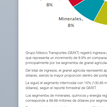
APM Terminals incrementa equipamiento para movi
05 AGO 2026
TMAZ eleva 77% movimiento de carga suelta y ser
05 AGO 2026
Grupo México Transportes (GMXT) registró ingresos po
que representa un incremento de 8.9% en comparac
principalmente por los segmentos de granel agrícola,
Del total de ingresos, el granel agrícola represent
dólares, siendo la mayor proporción dentro del porta
Le siguió el segmento intermodal con 15% (130.65 mi
dólares), según el reporte trimestral de GMXT.
Los segmentos de minerales, químicos y energía reg
corresponde a 69.68 millones de dólares por segme