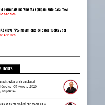
M Terminals incrementa equipamiento para movi
APM Terminals
05 AGO 2026
05 AGO 2026
AZ eleva 77% movimiento de carga suelta y ser
TMAZ eleva 77
05 AGO 2026
05 AGO 2026
AUTORES
anasín, evitar crisis ambiental
iércoles, 05 Agosto 2026
By
Corporativo
a nueva fuerza sindical que asoma en lo...