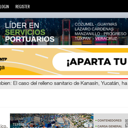
LOGIN
REGISTER
ien
eve años
: La transformación del comercio marítimo mundia