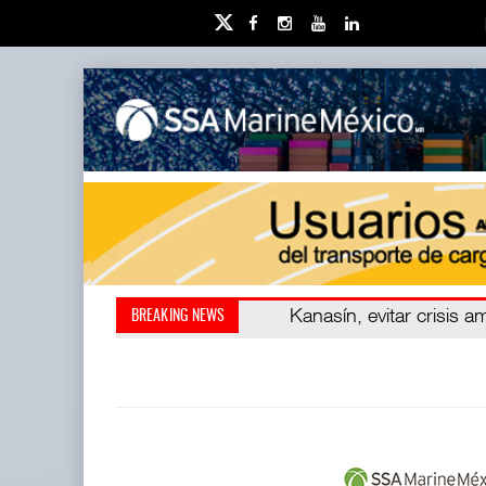
Kanasín, evitar crisis amb
AMANAC, treinta y nu
BREAKING NEWS
también ha redefini