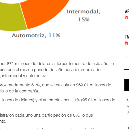
APM Terminals incrementa equipamiento para movi
AP
05 AGO 2026
TMAZ eleva 77% movimiento de carga suelta y ser
TM
05 AGO 2026
r 871 millones de dólares al tercer trimestre de este año, lo
ión con el mismo periodo del año pasado, impulsado
 intermodal y automotriz.
ó aproximadamente 31%, que se calcula en 269.01 millones de
folio de la compañía.
llones de dólares) y el automotriz con 11% (95.81 millones de
K
M
istraron cada uno una participación de 8%, lo que
nto.
L