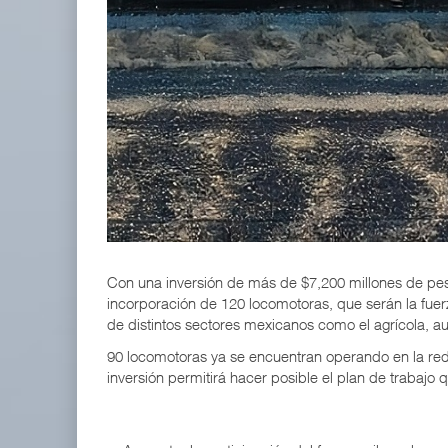
APM Terminals incrementa equipamiento para movi
05 AGO 2026
EE.UU. plantea nuevas restricciones para tripul
05 AGO 2026
Con una inversión de más de $7,200 millones de pes
incorporación de 120 locomotoras, que serán la fuer
de distintos sectores mexicanos como el agrícola, a
90 locomotoras ya se encuentran operando en la red, 
inversión permitirá hacer posible el plan de trabajo 