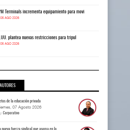
M Terminals incrementa equipamiento para movi
APM Terminals
05 AGO 2026
05 AGO 2026
.UU. plantea nuevas restricciones para tripul
EE.UU. plantea
05 AGO 2026
05 AGO 2026
AUTORES
etos de la educación privada
iernes, 07 Agosto 2026
By
Corporativo
a nueva fuerza sindical que asoma en lo...