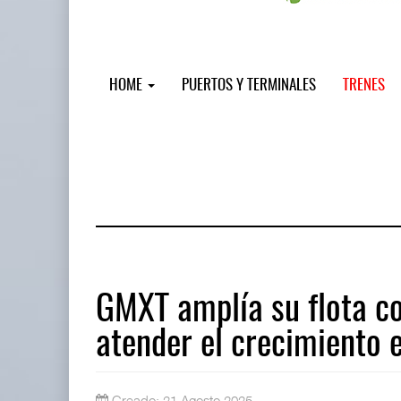
HOME
PUERTOS Y TERMINALES
TRENES
GMXT amplía su flota c
atender el crecimiento 
Miguel Ángel Bres encabezará segur
07 AGO 2026
Creado: 21 Agosto 2025