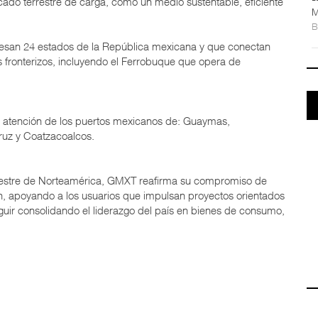
rcado terrestre de carga, como un medio sustentable, eficiente
M
iesan 24 estados de la República mexicana y que conectan
 fronterizos, incluyendo el Ferrobuque que opera de
a atención de los puertos mexicanos de: Guaymas,
cruz y Coatzacoalcos.
restre de Norteamérica, GMXT reafirma su compromiso de
gión, apoyando a los usuarios que impulsan proyectos orientados
seguir consolidando el liderazgo del país en bienes de consumo,