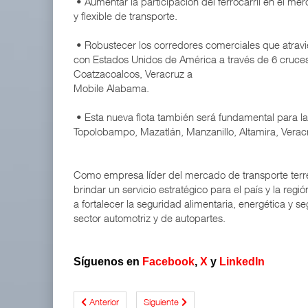
• Aumentar la participación del ferrocarril en el me
y flexible de transporte.
• Robustecer los corredores comerciales que atrav
con Estados Unidos de América a través de 6 cruces
Coatzacoalcos, Veracruz a
Mobile Alabama.
• Esta nueva flota también será fundamental para l
Topolobampo, Mazatlán, Manzanillo, Altamira, Vera
Como empresa líder del mercado de transporte ter
brindar un servicio estratégico para el país y la re
a fortalecer la seguridad alimentaria, energética y 
sector automotriz y de autopartes.
Síguenos en
Facebook
,
X
y
LinkedIn
Anterior
Siguiente