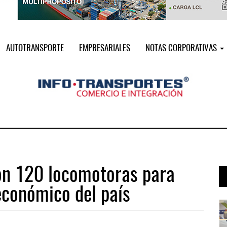
AUTOTRANSPORTE
EMPRESARIALES
NOTAS CORPORATIVAS
on 120 locomotoras para
económico del país
i ...
Miguel Ángel Bres encabezará seguri ...
07 AGO 2026