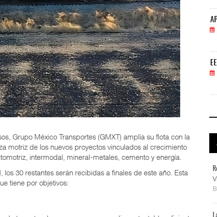
APM Terminals incrementa equipamiento para movi
AP
05 AGO 2026
EE.UU. plantea nuevas restricciones para tripul
EE
05 AGO 2026
os, Grupo México Transportes (GMXT) amplía su flota con la
za motriz de los nuevos proyectos vinculados al crecimiento
utomotriz, intermodal, mineral-metales, cemento y energía.
R
los 30 restantes serán recibidas a finales de este año. Esta
V
que tiene por objetivos:
L