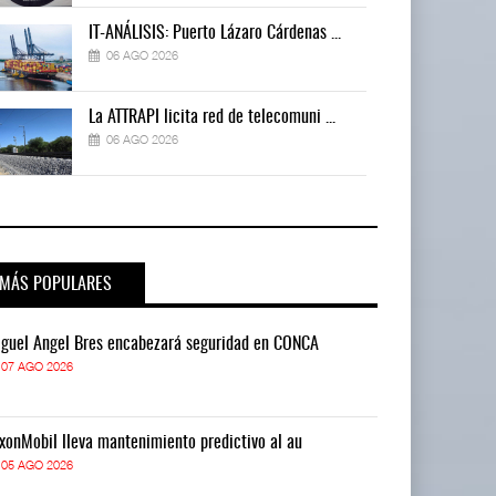
IT-ANÁLISIS: Puerto Lázaro Cárdenas ...
06 AGO 2026
La ATTRAPI licita red de telecomuni ...
06 AGO 2026
MÁS POPULARES
guel Ángel Bres encabezará seguridad en CONCA
Miguel Ángel 
07 AGO 2026
07 AGO 2026
xonMobil lleva mantenimiento predictivo al au
ExxonMobil lle
05 AGO 2026
05 AGO 2026