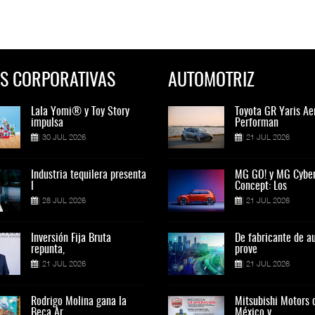
S CORPORATIVAS
AUTOMOTRIZ
Lala Yomi® y Toy Story
Toyota GR Yaris Aero
Lala Yomi® y Toy St
Toyota GR Yaris Ae
impulsa
Performan
impulsa
Performan
30 JUL 2026
21 JUL 2026
30 JUL 2026
21 JUL 2026
Industria tequilera presenta
MG GO! y MG Cyber
Industria tequilera p
MG GO! y MG Cybe
l
Concept: Los
l
Concept: Los
28 JUL 2026
21 JUL 2026
28 JUL 2026
21 JUL 2026
Inversión Fija Bruta
De fabricante de autos a
Inversión Fija Bruta
De fabricante de a
repunta,
prove
repunta,
prove
21 JUL 2026
21 JUL 2026
21 JUL 2026
21 JUL 2026
Rodrigo Molina gana la
Mitsubishi Motors de
Rodrigo Molina gana 
Mitsubishi Motors 
Beca Ar
México y
Beca Ar
México y