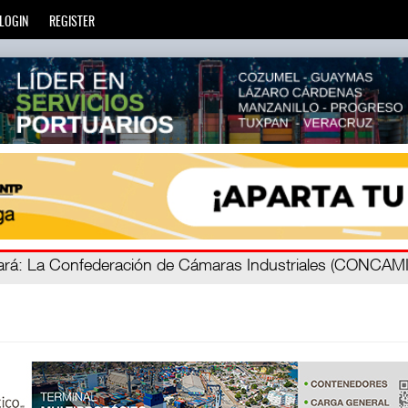
LOGIN
REGISTER
á
ada
: Más de 20 mil escuelas privadas atienden a más de ci