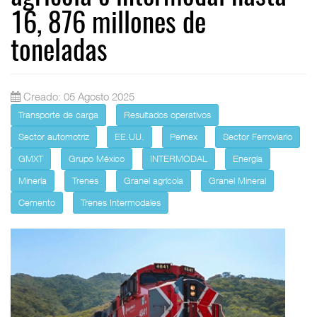
16, 876 millones de
toneladas
Creado: 05 Agosto 2025
Transporte de carga
Resultados operativos
Sector automotriz
EE.UU.
Pemex
Sector Ferroviario
GMXT
Grupo México
INTERMODAL
Energía
Minería
Trenes
Granel agrícola
Granel Mineral
Cemento
Trenes Intermodales