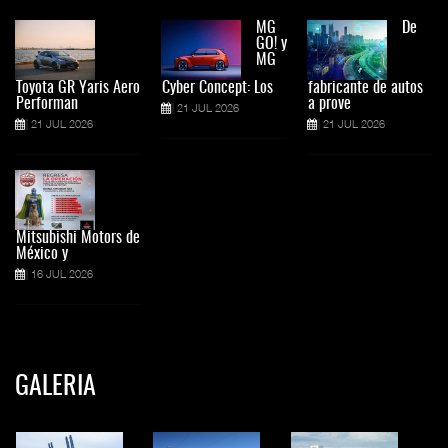
MG
De
GO! y
MG
Toyota GR Yaris Aero
Cyber Concept: Los
fabricante de autos
Performan
a prove
21 JUL 2026
21 JUL 2026
21 JUL 2026
Mitsubishi Motors de
México y
16 JUL 2026
GALERIA