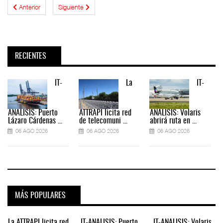
Anterior
Siguiente
RECIENTES
IT-
La
IT-
ANÁLISIS: Puerto
ATTRAPI licita red
ANÁLISIS: Volaris
Lázaro Cárdenas ...
de telecomuni ...
abrirá ruta en ...
06 AGO 2026
06 AGO 2026
06 AGO 2026
MÁS POPULARES
La ATTRAPI licita red
IT-ANÁLISIS: Puerto
IT-ANÁLISIS: Volaris