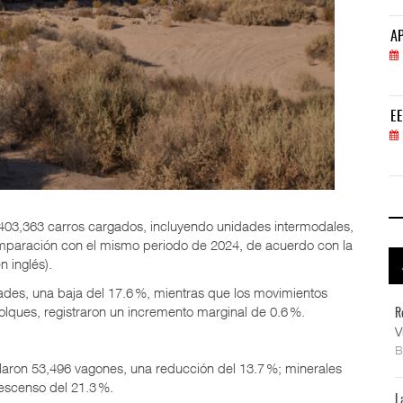
APM Terminals incrementa equipamiento para movi
AP
05 AGO 2026
EE.UU. plantea nuevas restricciones para tripul
EE
05 AGO 2026
os 403,363 carros cargados, incluyendo unidades intermodales,
omparación con el mismo periodo de 2024, de acuerdo con la
n inglés).
ades, una baja del 17.6 %, mientras que los movimientos
ques, registraron un incremento marginal de 0.6 %.
R
V
laron 53,496 vagones, una reducción del 13.7 %; minerales
escenso del 21.3 %.
L