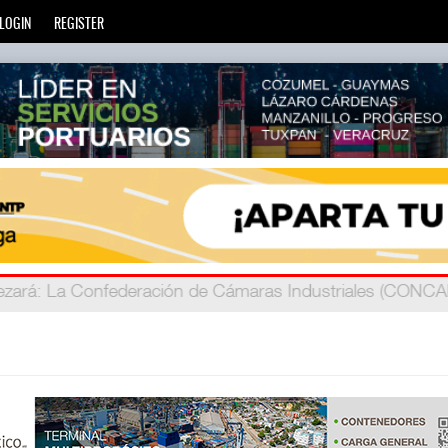
LOGIN
REGISTER
zará
privada
: Más de 20 mil escuelas privadas atienden a más d