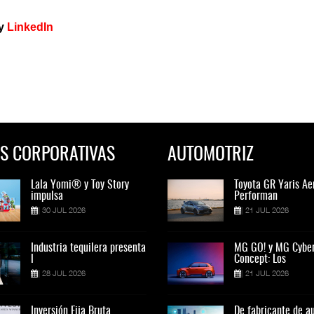
y
LinkedIn
S CORPORATIVAS
AUTOMOTRIZ
Lala Yomi® y Toy Story
Toyota GR Yaris Aero
Lala Yomi® y Toy St
Toyota GR Yaris Ae
impulsa
Performan
impulsa
Performan
30 JUL 2026
21 JUL 2026
30 JUL 2026
21 JUL 2026
Industria tequilera presenta
MG GO! y MG Cyber
Industria tequilera p
MG GO! y MG Cybe
l
Concept: Los
l
Concept: Los
28 JUL 2026
21 JUL 2026
28 JUL 2026
21 JUL 2026
Inversión Fija Bruta
De fabricante de autos a
Inversión Fija Bruta
De fabricante de a