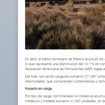
APM Terminals incrementa equipamiento para movi
05 AGO 2026
EE.UU. plantea nuevas restricciones para tripul
05 AGO 2026
En abril, el tráfico ferroviario de México acumuló l
lo que representó una disminución del 10.1 % en c
Asociación Americana de Ferrocarriles (AAR, siglas e
Del total, los carros cargados sumaron 217,587 unid
intermodales, que comprenden contenedores y remol
Impacto en carga
Por tipo de carga, los minerales no metálicos acumu
metálicos y metales sumaron 41,007 unidades, un d