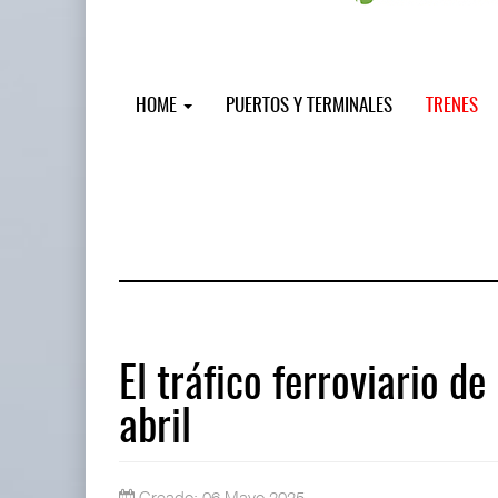
HOME
PUERTOS Y TERMINALES
TRENES
El tráfico ferroviario 
abril
Miguel Ángel Bres encabezará segur
07 AGO 2026
Creado: 06 Mayo 2025