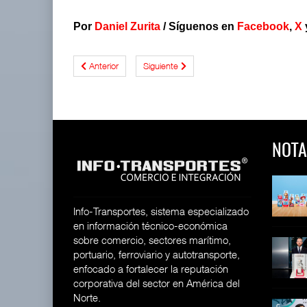
Por
Daniel Zurita
/ Síguenos en
Facebook
,
X
Anterior
Siguiente
NOTA
 y Toy Story
Lala Yomi® y Toy Story
Toyota GR Yaris Aero
impulsa
Performan
26
30 JUL 2026
21 JUL 2026
Info-Transportes, sistema especializado
en información técnico-económica
sobre comercio, sectores marítimo,
equilera presenta
Industria tequilera presenta
MG GO! y MG Cyber
portuario, ferroviario y autotransporte,
l
Concept: Los
26
enfocado a fortalecer la reputación
28 JUL 2026
21 JUL 2026
corporativa del sector en América del
Norte.
ija Bruta
Inversión Fija Bruta
De fabricante de autos a