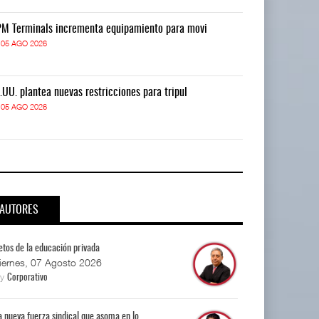
M Terminals incrementa equipamiento para movi
APM Terminals
05 AGO 2026
05 AGO 2026
.UU. plantea nuevas restricciones para tripul
EE.UU. plantea
05 AGO 2026
05 AGO 2026
AUTORES
etos de la educación privada
iernes, 07 Agosto 2026
By
Corporativo
a nueva fuerza sindical que asoma en lo...