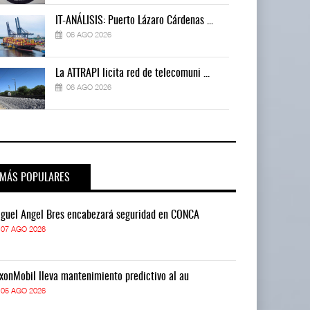
IT-ANÁLISIS: Puerto Lázaro Cárdenas ...
06 AGO 2026
La ATTRAPI licita red de telecomuni ...
06 AGO 2026
MÁS POPULARES
guel Ángel Bres encabezará seguridad en CONCA
Miguel Ángel 
07 AGO 2026
07 AGO 2026
xonMobil lleva mantenimiento predictivo al au
ExxonMobil lle
05 AGO 2026
05 AGO 2026