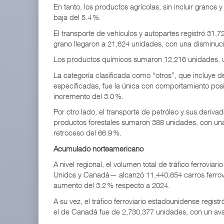
En tanto, los productos agrícolas, sin incluir granos
baja del 5.4 %.
El transporte de vehículos y autopartes registró 31,
grano llegaron a 21,624 unidades, con una disminuci
Los productos químicos sumaron 12,216 unidades, u
La categoría clasificada como “otros”, que incluye 
especificadas, fue la única con comportamiento posi
incremento del 3.0 %.
Por otro lado, el transporte de petróleo y sus deriva
productos forestales sumaron 388 unidades, con una
retroceso del 66.9 %.
Acumulado norteamericano
A nivel regional, el volumen total de tráfico ferrovi
Unidos y Canadá— alcanzó 11,440,654 carros ferrovi
aumento del 3.2 % respecto a 2024.
A su vez, el tráfico ferroviario estadounidense regis
el de Canadá fue de 2,730,377 unidades, con un ava