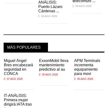
telecomuni ...
ANÁLISIS:
Puerto Lázaro
06 AGO 2026
Cárdenas ...
06 AGO 2026
MÁS POPULARES
Miguel Ángel
ExxonMobil lleva
APM Terminals
Bres encabezará
mantenimiento
incrementa
seguridad en
predictivo al au
equipamiento
CONCA
para movi
05 AGO 2026
07 AGO 2026
05 AGO 2026
IT-ANÁLISIS:
Primera mujer
dirigirá IATA tras