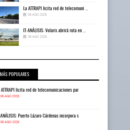
La ATTRAPI licita red de telecomuni ...
06 AGO 2026
IT-ANÁLISIS: Volaris abrirá ruta en ...
06 AGO 2026
MÁS POPULARES
 ATTRAPI licita red de telecomunicaciones par
La ATTRAPI lic
06 AGO 2026
06 AGO 2026
-ANÁLISIS: Puerto Lázaro Cárdenas incorpora s
IT-ANÁLISIS: P
06 AGO 2026
06 AGO 2026