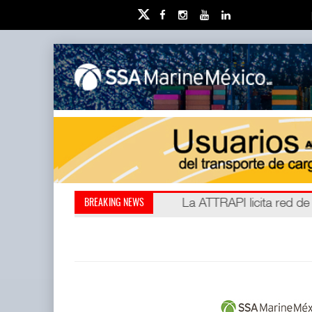
IT-ANÁLISIS: Puerto Láza
La ATTRAPI licita red de
BREAKING NEWS
(ATTRAPI) abrió