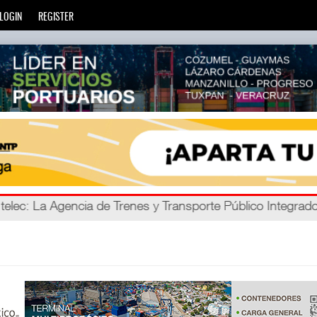
LOGIN
REGISTER
ro C
 telec
: La Agencia de Trenes y Transporte Público Integra