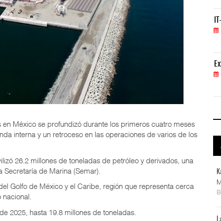
IT-ANÁLISIS: Volaris abrirá ruta entre Washingt
IT
06 AGO 2026
ExxonMobil lleva mantenimiento predictivo al au
Ex
05 AGO 2026
 en México se profundizó durante los primeros cuatro meses
a interna y un retroceso en las operaciones de varios de los
vilizó 26.2 millones de toneladas de petróleo y derivados, una
a Secretaría de Marina (Semar).
K
M
del Golfo de México y el Caribe, región que representa cerca
o nacional.
de 2025, hasta 19.8 millones de toneladas.
L