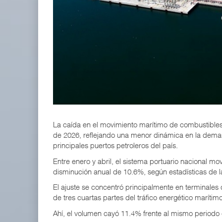
IT-ANÁLISIS: Volaris abrirá ruta entre Washingt
06 AGO 2026
ExxonMobil lleva mantenimiento predictivo al au
05 AGO 2026
La caída en el movimiento marítimo de combustibles
de 2026, reflejando una menor dinámica en la demand
principales puertos petroleros del país.
Entre enero y abril, el sistema portuario nacional mo
disminución anual de 10.6%, según estadísticas de l
El ajuste se concentró principalmente en terminales 
de tres cuartas partes del tráfico energético marítim
Ahí, el volumen cayó 11.4% frente al mismo periodo 