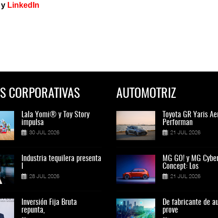
y
LinkedIn
S CORPORATIVAS
AUTOMOTRIZ
Lala Yomi® y Toy Story
Toyota GR Yaris Aero
Lala Yomi® y Toy St
Toyota GR Yaris Ae
impulsa
Performan
impulsa
Performan
30 JUL 2026
21 JUL 2026
30 JUL 2026
21 JUL 2026
Industria tequilera presenta
MG GO! y MG Cyber
Industria tequilera p
MG GO! y MG Cybe
l
Concept: Los
l
Concept: Los
28 JUL 2026
21 JUL 2026
28 JUL 2026
21 JUL 2026
Inversión Fija Bruta
De fabricante de autos a
Inversión Fija Bruta
De fabricante de a
repunta,
prove
repunta,
prove