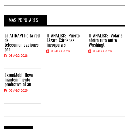
MÁS POPULARES
La ATTRAPI licita red
IT-ANÁLISIS: Puerto
IT-ANÁLISIS: Volaris
de
Lázaro Cárdenas
abrirá ruta entre
telecomunicaciones
incorpora s
Washingt
par
06 AGO 2026
06 AGO 2026
06 AGO 2026
ExxonMobil lleva
mantenimiento
predictivo al au
05 AGO 2026