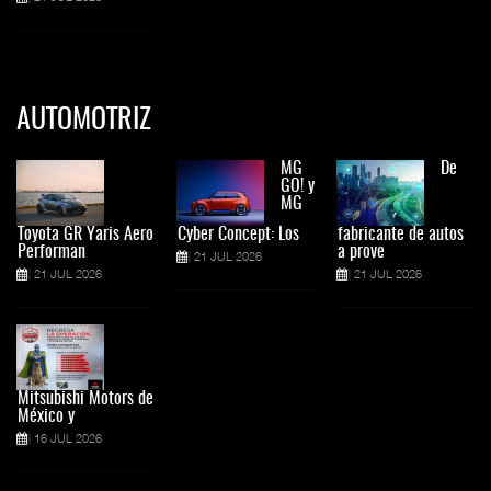
AUTOMOTRIZ
MG
De
GO! y
MG
Toyota GR Yaris Aero
Cyber Concept: Los
fabricante de autos
Performan
a prove
21 JUL 2026
21 JUL 2026
21 JUL 2026
Mitsubishi Motors de
México y
16 JUL 2026