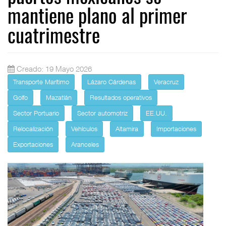
mantiene plano al primer
cuatrimestre
Creado: 19 Mayo 2026
Transporte Marítimo
Lázaro Cárdenas
Veracruz
Golfo
Mazatlán
Resultados operativos
Sector Portuario
Sector automotriz
EE.UU.
Relocalización
Vehículos
Altamira
Importaciones
Exportaciones
Aranceles