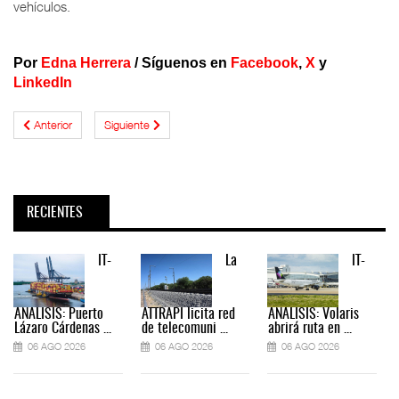
vehículos.
Por
Edna Herrera
/
Síguenos en
Facebook
,
X
y
LinkedIn
Anterior
Siguiente
RECIENTES
IT-
La
IT-
ANÁLISIS: Puerto
ATTRAPI licita red
ANÁLISIS: Volaris
Lázaro Cárdenas ...
de telecomuni ...
abrirá ruta en ...
06 AGO 2026
06 AGO 2026
06 AGO 2026