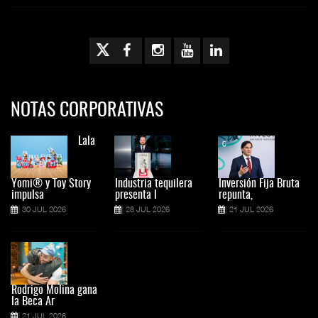
NOTAS CORPORATIVAS
Lala
Yomi® y Toy Story
Industria tequilera
Inversión Fija Bruta
impulsa
presenta l
repunta,
30 JUL 2026
28 JUL 2026
21 JUL 2026
Rodrigo Molina gana
la Beca Ar
21 JUL 2026