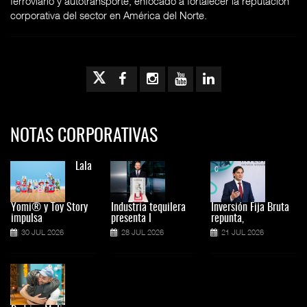
ferroviario y autotransporte, enfocado a fortalecer la reputación
corporativa del sector en América del Norte.
NOTAS CORPORATIVAS
Lala
Yomi® y Toy Story
Industria tequilera
Inversión Fija Bruta
impulsa
presenta l
repunta,
30 JUL 2026
28 JUL 2026
21 JUL 2026