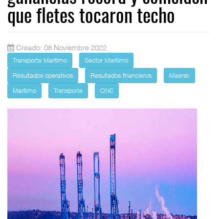
que fletes tocaron techo
Creado: 08 Noviembre 2022
Transporte Marítimo
Sector Marítimo
Resultados operativos
Resultados financieros
Maersk
Marítimo
Transporte
ONE