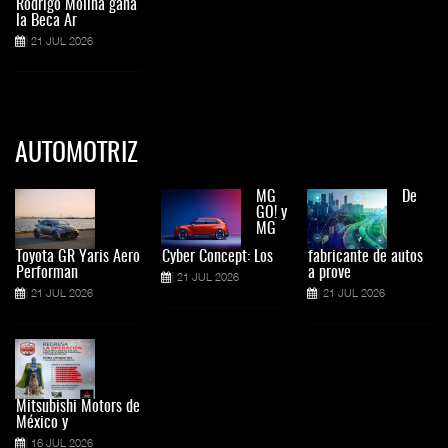
Rodrigo Molina gana
la Beca Ar
21 JUL 2026
AUTOMOTRIZ
MG
De
GO! y
MG
Toyota GR Yaris Aero
Cyber Concept: Los
fabricante de autos
Performan
a prove
21 JUL 2026
21 JUL 2026
21 JUL 2026
Mitsubishi Motors de
México y
16 JUL 2026