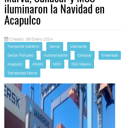
iluminaron la Navidad en
Acapulco
Creado: 08 Enero 2024
Transporte Marítimo
Semar
Manzanillo
Sector Portuario
Autotransporte
Canacar
Ensenada
Acapulco
ANAM
MSC
SSA México
Transportes Marva