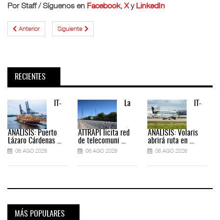
Por Staff / Síguenos en
Facebook
,
X
y
LinkedIn
Anterior
Siguiente
RECIENTES
IT-
La
IT-
ANÁLISIS: Puerto
ATTRAPI licita red
ANÁLISIS: Volaris
Lázaro Cárdenas ...
de telecomuni ...
abrirá ruta en ...
06 AGO 2026
06 AGO 2026
06 AGO 2026
MÁS POPULARES