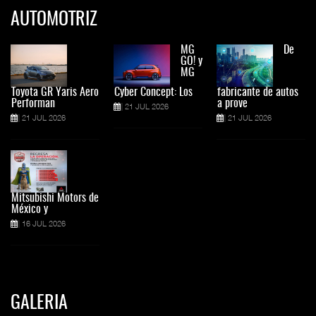
AUTOMOTRIZ
MG
De
GO! y
MG
Toyota GR Yaris Aero
Cyber Concept: Los
fabricante de autos
Performan
a prove
21 JUL 2026
21 JUL 2026
21 JUL 2026
Mitsubishi Motors de
México y
16 JUL 2026
GALERIA