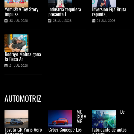
Yomi® y Toy Story
Industria tequilera
Inversión Fija Bruta
impulsa
presenta l
repunta,
30 JUL 2026
28 JUL 2026
21 JUL 2026
Rodrigo Molina gana
la Beca Ar
21 JUL 2026
AUTOMOTRIZ
MG
De
GO! y
MG
Toyota GR Yaris Aero
Cyber Concept: Los
fabricante de autos