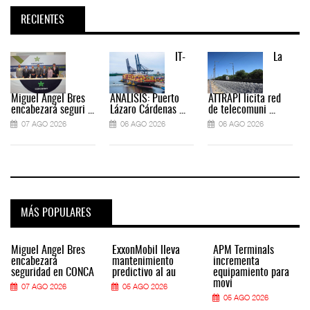
RECIENTES
IT-
La
Miguel Ángel Bres
ANÁLISIS: Puerto
ATTRAPI licita red
encabezará seguri ...
Lázaro Cárdenas ...
de telecomuni ...
07 AGO 2026
06 AGO 2026
06 AGO 2026
MÁS POPULARES
Miguel Ángel Bres
ExxonMobil lleva
APM Terminals
encabezará
mantenimiento
incrementa
seguridad en CONCA
predictivo al au
equipamiento para
movi
07 AGO 2026
05 AGO 2026
05 AGO 2026