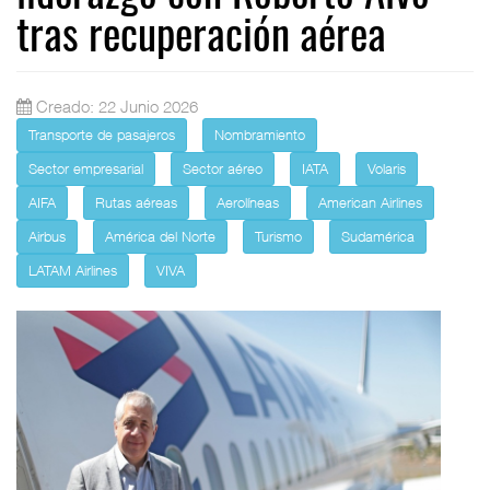
tras recuperación aérea
Creado: 22 Junio 2026
Transporte de pasajeros
Nombramiento
Sector empresarial
Sector aéreo
IATA
Volaris
AIFA
Rutas aéreas
Aerolíneas
American Airlines
Airbus
América del Norte
Turismo
Sudamérica
LATAM Airlines
VIVA