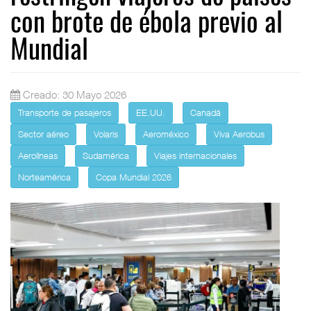
con brote de ébola previo al
Mundial
Creado: 30 Mayo 2026
Transporte de pasajeros
EE.UU.
Canadá
Sector aéreo
Volaris
Aeroméxico
Viva Aerobus
Aerolíneas
Sudamérica
Viajes internacionales
Norteamérica
Copa Mundial 2026