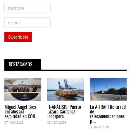
DESTACAMOS
Miguel Ángel Bres
IT-ANÁLISIS: Puerto
La ATTRAPI licita red
encabezará
Lázaro Cárdenas
de
seguridad en CON ...
incorpora ...
telecomunicaciones
p ...
07 AGO 2026
06 AGO 2026
06 AGO 2026