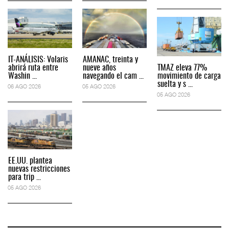
IT-ANÁLISIS: Volaris
AMANAC, treinta y
abrirá ruta entre
nueve años
TMAZ eleva 77%
Washin ...
navegando el cam ...
movimiento de carga
suelta y s ...
06 AGO 2026
05 AGO 2026
05 AGO 2026
EE.UU. plantea
nuevas restricciones
para trip ...
05 AGO 2026