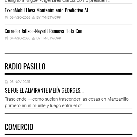
ExxonMobil Lleva Mantenimiento Predictivo Al…
La
05-AGO-2026
BY IT-NETWORK
Corredor Jalisco-Nayarit Renueva Flota Con…
Tr
04-AGO-2026
BY IT-NETWORK
RADIO PASILLO
03-NOV-2025
SE FUE EL ALMIRANTE MEJÍA GEORGES…
Trasciende —como suelen trascender las cosas en Manzanillo,
primero en el muelle y luego entre el of ...
COMERCIO