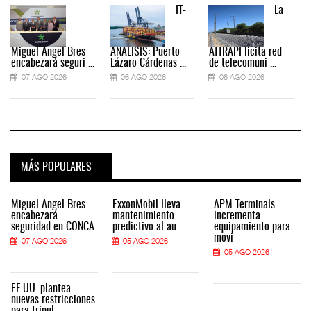
IT-
La
Miguel Ángel Bres
ANÁLISIS: Puerto
ATTRAPI licita red
encabezará seguri ...
Lázaro Cárdenas ...
de telecomuni ...
07 AGO 2026
06 AGO 2026
06 AGO 2026
MÁS POPULARES
Miguel Ángel Bres
ExxonMobil lleva
APM Terminals
encabezará
mantenimiento
incrementa
seguridad en CONCA
predictivo al au
equipamiento para
movi
07 AGO 2026
05 AGO 2026
05 AGO 2026
EE.UU. plantea
nuevas restricciones
para tripul