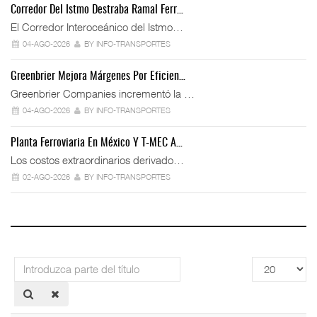
Corredor Del Istmo Destraba Ramal Ferr…
El Corredor Interoceánico del Istmo…
04-AGO-2026
BY INFO-TRANSPORTES
Greenbrier Mejora Márgenes Por Eficien…
Greenbrier Companies incrementó la …
04-AGO-2026
BY INFO-TRANSPORTES
Planta Ferroviaria En México Y T-MEC A…
Los costos extraordinarios derivado…
02-AGO-2026
BY INFO-TRANSPORTES
Introduzca
Cantidad
parte
a
del
mostrar
título