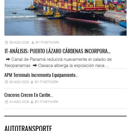
06-AGO-2026
BY IT-NETWORK
IT-ANÁLISIS: PUERTO LÁZARO CÁRDENAS INCORPORA…
⮕ Canal de Panamá reducirá nuevamente el calado de
Neopanamax ⮕ Oaxaca alberga la exposición nava ...
APM Terminals Incrementa Equipamiento…
05-AGO-2026
BY IT-NETWORK
Cruceros Crecen En Caribe…
04-AGO-2026
BY IT-NETWORK
AUTOTRANSPORTE