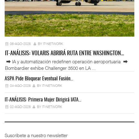
06-AGO-2026
BY IT-NETWORK
IT-ANÁLISIS: VOLARIS ABRIRÁ RUTA ENTRE WASHINGTON…
⮕ IA y automatización redefinen operación aeroportuaria ⮕
Bombardier exhibe Challenger 3500 en LA ...
ASPA Pide Bloquear Eventual Fusión…
IT
04-AGO-2026
BY IT-NETWORK
IT-ANÁLISIS: Primera Mujer Dirigirá IATA…
IT
02-AGO-2026
BY IT-NETWORK
Suscríbete a nuestro newsletter