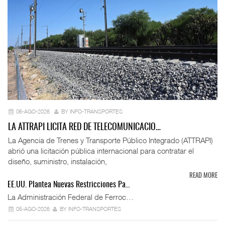
06-AGO-2026
BY INFO-TRANSPORTES
LA ATTRAPI LICITA RED DE TELECOMUNICACIO…
La Agencia de Trenes y Transporte Público Integrado (ATTRAPI)
abrió una licitación pública internacional para contratar el
diseño, suministro, instalación,
READ MORE
EE.UU. Plantea Nuevas Restricciones Pa…
La Administración Federal de Ferroc…
05-AGO-2026
BY INFO-TRANSPORTES