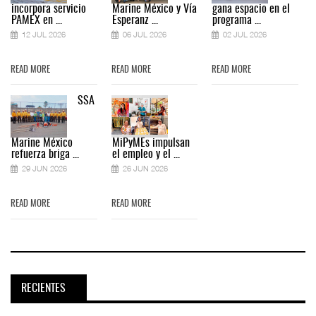
incorpora servicio
Marine México y Vía
gana espacio en el
PAMEX en ...
Esperanz ...
programa ...
12 JUL 2026
06 JUL 2026
02 JUL 2026
READ MORE
READ MORE
READ MORE
SSA
Marine México
MiPyMEs impulsan
refuerza briga ...
el empleo y el ...
29 JUN 2026
26 JUN 2026
READ MORE
READ MORE
RECIENTES