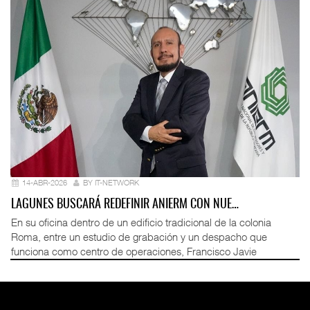
14-ABR-2026
BY IT-NETWORK
LAGUNES BUSCARÁ REDEFINIR ANIERM CON NUE…
En su oficina dentro de un edificio tradicional de la colonia
Roma, entre un estudio de grabación y un despacho que
funciona como centro de operaciones, Francisco Javie