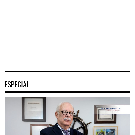
El Corredor
El corredor
Interoceánico del
metropolitano que
Istmo de
conecta Jalisco y
Tehuantepec (CIIT)
Nayarit inició la
destrabó
04 AGO 2026
04 AGO 2026
ESPECIAL