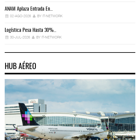
ANAM Aplaza Entrada En…
IT
02-AGO-2026
BY IT-NETWORK
Logística Pesa Hasta 30%…
Ex
30-JUL-2026
BY IT-NETWORK
HUB AÉREO