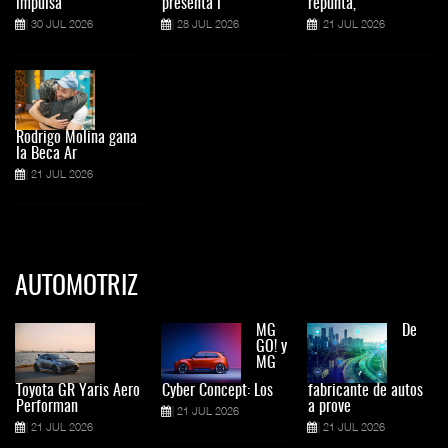
impulsa
presenta l
repunta,
30 JUL 2026
28 JUL 2026
21 JUL 2026
Rodrigo Molina gana
la Beca Ar
21 JUL 2026
AUTOMOTRIZ
MG
De
GO! y
MG
Toyota GR Yaris Aero
Cyber Concept: Los
fabricante de autos
Performan
a prove
21 JUL 2026
21 JUL 2026
21 JUL 2026