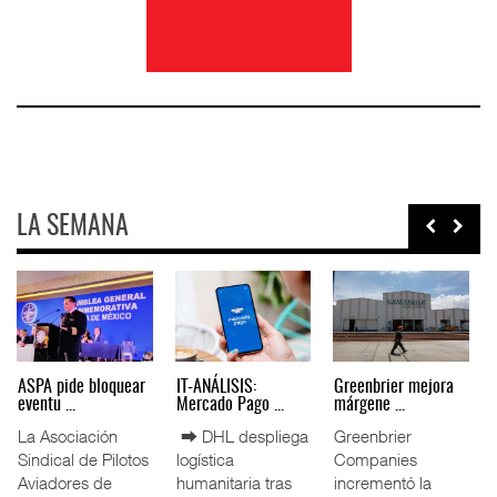
LA SEMANA
IT-ANÁLISIS: Puerto
La ATTRAPI licita
ASPA pide bloquear
Lázar ...
red de ...
eventu ...
n
⮕ Canal de
La Agencia de
La Asociación
Panamá reducirá
Trenes y
Sindical de Pilotos
nuevamente el
Transporte Público
Aviadores de