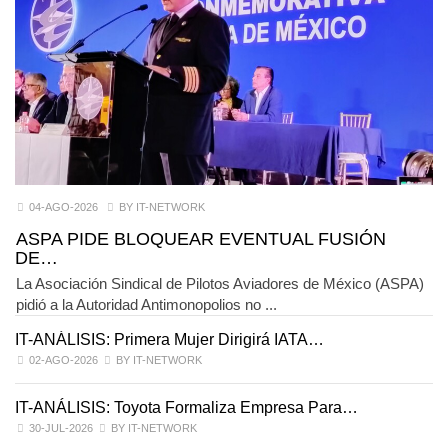
04-AGO-2026
BY IT-NETWORK
ASPA PIDE BLOQUEAR EVENTUAL FUSIÓN
DE…
La Asociación Sindical de Pilotos Aviadores de México (ASPA)
pidió a la Autoridad Antimonopolios no ...
IT-ANÁLISIS: Primera Mujer Dirigirá IATA…
IT
02-AGO-2026
BY IT-NETWORK
IT-ANÁLISIS: Toyota Formaliza Empresa Para…
I
30-JUL-2026
BY IT-NETWORK