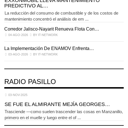
EXXONMOBIL LLEVA MANTENIMIENTO
PREDICTIVO AL…
La reducción del consumo de combustible y de los costos de
mantenimiento concentró el análisis de em ...
Corredor Jalisco-Nayarit Renueva Flota Con…
T
04-AGO-2026
BY IT-NETWORK
La Implementación De ENAMOV Enfrenta…
D
03-AGO-2026
BY IT-NETWORK
RADIO PASILLO
03-NOV-2025
SE FUE EL ALMIRANTE MEJÍA GEORGES…
Trasciende —como suelen trascender las cosas en Manzanillo,
primero en el muelle y luego entre el of ...