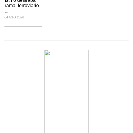
Istmo destraba
ramal ferroviario
...
04 AGO 2026