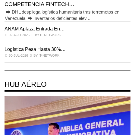
COMPETENCIA FINTECH…
⮕ DHL despliega logística humanitaria tras terremotos en
Venezuela ⮕ Inventarios deficientes elev ...
ANAM Aplaza Entrada En…
I
02-AGO-2026
BY IT-NETWORK
Logística Pesa Hasta 30%…
E
30-JUL-2026
BY IT-NETWORK
HUB AÉREO