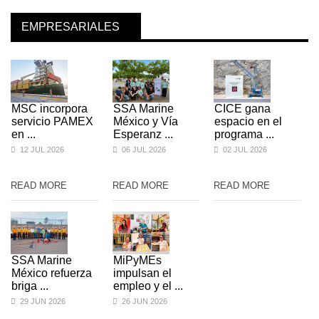
EMPRESARIALES
MSC incorpora
SSA Marine
CICE gana
servicio PAMEX
México y Vía
espacio en el
en ...
Esperanz ...
programa ...
12 JUL 2026
06 JUL 2026
02 JUL 2026
READ MORE
READ MORE
READ MORE
SSA Marine
MiPyMEs
México refuerza
impulsan el
briga ...
empleo y el ...
29 JUN 2026
26 JUN 2026