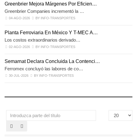
Greenbrier Mejora Márgenes Por Eficien…
Greenbrier Companies incrementó la …
04-AGO-2026
BY INFO-TRANSPORTES
Planta Ferroviaria En México Y T-MEC A…
Los costos extraordinarios derivado…
02-AGO-2026
BY INFO-TRANSPORTES
Semarnat Declara Concluida La Contenci…
Ferromex concluyó las labores de co…
30-JUL-2026
BY INFO-TRANSPORTES
Introduzca
Cantidad
parte
a
del
mostrar
título