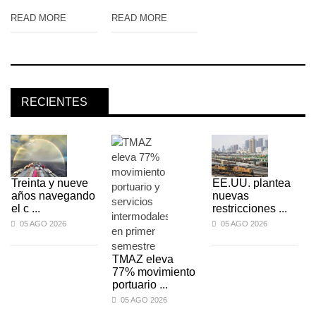
READ MORE
READ MORE
RECIENTES
Treinta y nueve
EE.UU. plantea
años navegando
nuevas
el c ...
restricciones ...
05 AGO 2026
05 AGO 2026
TMAZ eleva
77% movimiento
portuario ...
05 AGO 2026