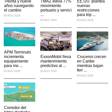
Treinta y nueve
TMAZ eleva 77%
EE.UU. plantea
años navegando
movimiento
nuevas
el cambio
portuario y servici
restricciones
...
para trip ...
05 AGO 2026
05 AGO 2026
05 AGO 2026
APM Terminals
incrementa
ExxonMobil lleva
Cruceros crecen
equipamiento
mantenimiento
en Caribe
para mo ...
predictivo al ...
mientras bajan
ferr ...
05 AGO 2026
05 AGO 2026
04 AGO 2026
Corredor del