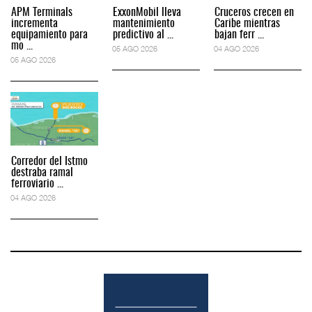
APM Terminals
ExxonMobil lleva
Cruceros crecen en
incrementa
mantenimiento
Caribe mientras
equipamiento para
predictivo al ...
bajan ferr ...
mo ...
05 AGO 2026
04 AGO 2026
05 AGO 2026
Corredor del Istmo
destraba ramal
ferroviario ...
04 AGO 2026