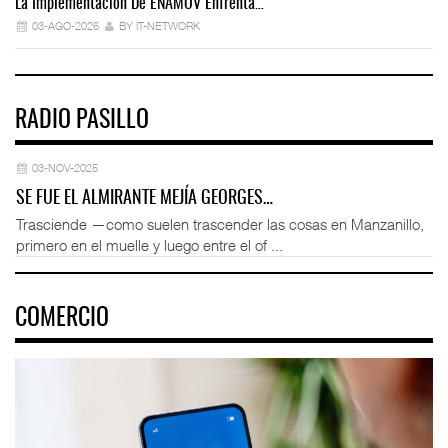
La Implementación De ENAMOV Enfrenta…
Dé
03-AGO-2026
BY IT-NETWORK
RADIO PASILLO
03-NOV-2025
SE FUE EL ALMIRANTE MEJÍA GEORGES…
Trasciende —como suelen trascender las cosas en Manzanillo,
primero en el muelle y luego entre el of ...
COMERCIO