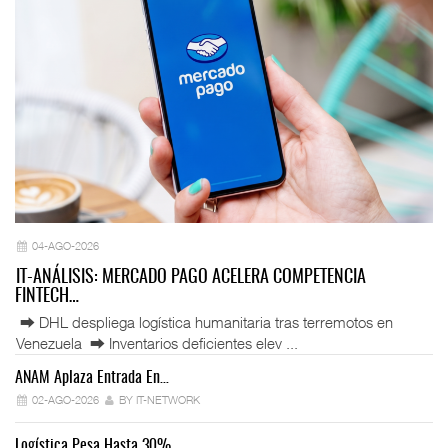
04-AGO-2026
IT-ANÁLISIS: MERCADO PAGO ACELERA COMPETENCIA
FINTECH…
⮕ DHL despliega logística humanitaria tras terremotos en
Venezuela ⮕ Inventarios deficientes elev ...
ANAM Aplaza Entrada En…
IT
02-AGO-2026
BY IT-NETWORK
Logística Pesa Hasta 30%…
Ex