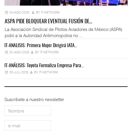
04-AGO-2026
BY IT-NETWORK
ASPA PIDE BLOQUEAR EVENTUAL FUSIÓN DE…
La Asociación Sindical de Pilotos Aviadores de México (ASPA)
pidió a la Autoridad Antimonopolios no ...
IT-ANÁLISIS: Primera Mujer Dirigirá IATA…
IT
02-AGO-2026
BY IT-NETWORK
IT-ANÁLISIS: Toyota Formaliza Empresa Para…
IT
30-JUL-2026
BY IT-NETWORK
Suscríbete a nuestro newsletter