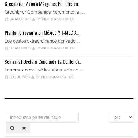
Greenbrier Mejora Márgenes Por Eficien…
Greenbrier Companies incrementó la …
04-AGO-2026
BY INFO-TRANSPORTES
Planta Ferroviaria En México Y T-MEC A…
Los costos extraordinarios derivado…
02-AGO-2026
BY INFO-TRANSPORTES
Semarnat Declara Concluida La Contenci…
Ferromex concluyó las labores de co…
30-JUL-2026
BY INFO-TRANSPORTES
Introduzca
Cantidad
parte
a
del
mostrar
título