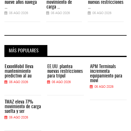
nueve años navega
movimiento de
nuevas restricciones
...
carga ...
...
.
05 AGO 2026
05 AGO 2026
05 AGO 2026
MÁS POPULARES
ExxonMobil lleva
EE.UU. plantea
APM Terminals
mantenimiento
nuevas restricciones
incrementa
predictivo al au
para tripul
equipamiento para
movi
05 AGO 2026
05 AGO 2026
05 AGO 2026
TMAZ eleva 77%
movimiento de carga
suelta y ser
05 AGO 2026