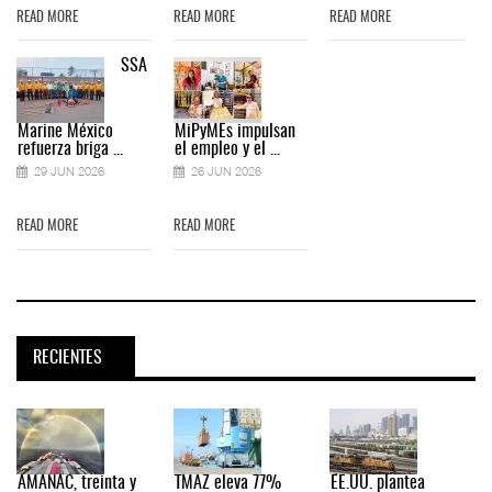
READ MORE
READ MORE
READ MORE
SSA
Marine México
MiPyMEs impulsan
refuerza briga ...
el empleo y el ...
29 JUN 2026
26 JUN 2026
READ MORE
READ MORE
RECIENTES
AMANAC, treinta y
TMAZ eleva 77%
EE.UU. plantea