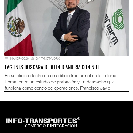
14-ABR-2026
BY IT-NETWORK
LAGUNES BUSCARÁ REDEFINIR ANIERM CON NUE…
En su oficina dentro de un edificio tradicional de la colonia
Roma, entre un estudio de grabación y un despacho que
funciona como centro de operaciones, Francisco Javie