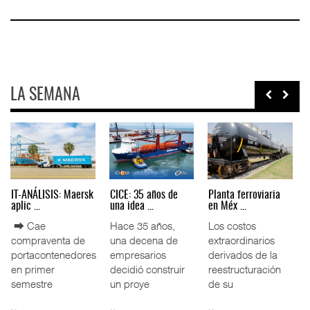
LA SEMANA
AMANAC, treinta y
TMAZ eleva 77%
EE.UU. plantea
nueve a ...
movimiento ...
nuevas res ...
La transformación
La Terminal
La Administración
del comercio
Marítima de
Federal de
marítimo mundial
Mazatlán (TMAZ),
Ferrocarriles de
también ha
subsidiaria
los Estados
redefin
portuaria de
Unidos (