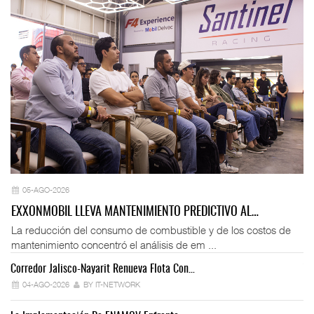
05-AGO-2026
EXXONMOBIL LLEVA MANTENIMIENTO PREDICTIVO AL…
La reducción del consumo de combustible y de los costos de
mantenimiento concentró el análisis de em ...
Corredor Jalisco-Nayarit Renueva Flota Con…
Tr
04-AGO-2026
BY IT-NETWORK