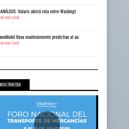
-ANÁLISIS: Volaris abrirá ruta entre Washingt
IT-ANÁLISIS: V
06 AGO 2026
06 AGO 2026
xonMobil lleva mantenimiento predictivo al au
ExxonMobil lle
05 AGO 2026
05 AGO 2026
MULTIMEDIA