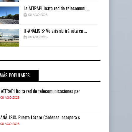
La ATTRAPI licita red de telecomuni ...
06 AGO 2026
IT-ANÁLISIS: Volaris abrirá ruta en ...
06 AGO 2026
MÁS POPULARES
 ATTRAPI licita red de telecomunicaciones par
La ATTRAPI lic
06 AGO 2026
06 AGO 2026
-ANÁLISIS: Puerto Lázaro Cárdenas incorpora s
IT-ANÁLISIS: P
06 AGO 2026
06 AGO 2026