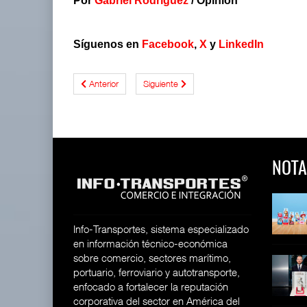
Por
Gabriel Rodríguez
/ Opinión
Síguenos en
Facebook
,
X
y
LinkedIn
Anterior
Siguiente
NOTA
 y Toy Story
Lala Yomi® y Toy Story
Toyota GR Yaris Aero
impulsa
Performan
26
30 JUL 2026
21 JUL 2026
Info-Transportes, sistema especializado
en información técnico-económica
sobre comercio, sectores marítimo,
equilera presenta
Industria tequilera presenta
MG GO! y MG Cyber
portuario, ferroviario y autotransporte,
l
Concept: Los
26
enfocado a fortalecer la reputación
28 JUL 2026
21 JUL 2026
corporativa del sector en América del