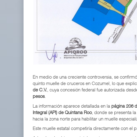
IT-ANÁLISIS: Volaris abrirá ruta entre Washingt
06 AGO 2026
ExxonMobil lleva mantenimiento predictivo al au
05 AGO 2026
En medio de una creciente controversia, se confirmó
quinto muelle de cruceros en Cozumel, lo que explic
de C.V.
, cuya concesión federal fue autorizada des
pesos
.
La información aparece detallada en la
página 206 de
Integral (API) de Quintana Roo
, donde se presenta la
hacia la zona norte para habilitar un muelle especial
Este muelle estatal competiría directamente con el pr