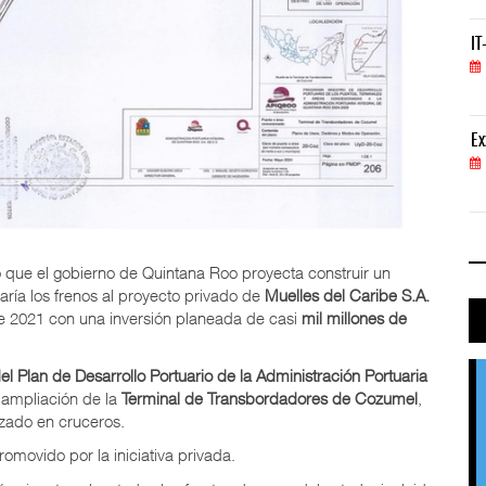
IT-ANÁLISIS: Volaris abrirá ruta entre Washingt
IT
06 AGO 2026
ExxonMobil lleva mantenimiento predictivo al au
Ex
05 AGO 2026
 que el gobierno de
Quintana Roo proyecta construir un
aría los frenos al proyecto privado de
Muelles del Caribe S.A.
de 2021 con una inversión planeada de casi
mil millones de
l Plan de Desarrollo Portuario de la Administración Portuaria
 ampliación de la
Terminal de Transbordadores de Cozumel
,
izado en cruceros.
omovido por la iniciativa privada.