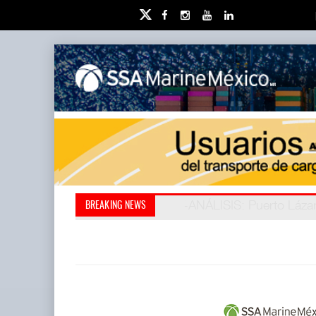
IT-ANÁLISIS: Puerto Láza
La ATTRAPI licita red de
BREAKING NEWS
(ATTRAPI) abrió