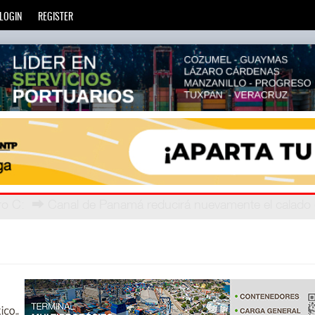
LOGIN
REGISTER
ro C
 telec
: La Agencia de Trenes y Transporte Público Integra