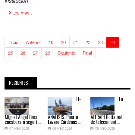
institución
Lee más…
Inicio
Anterior
19
20
21
22
23
24
25
26
27
28
Siguiente
Final
RECIENTES
IT-
La
Miguel Ángel Bres
ANÁLISIS: Puerto
ATTRAPI licita red
encabezará seguri ...
Lázaro Cárdenas ...
de telecomuni ...
07 AGO 2026
06 AGO 2026
06 AGO 2026