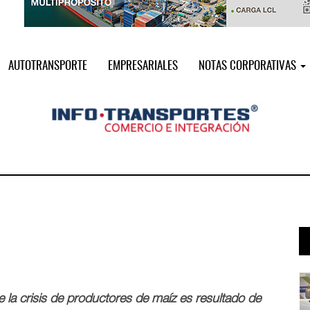
AUTOTRANSPORTE
EMPRESARIALES
NOTAS CORPORATIVAS
i ...
Miguel Ángel Bres encabezará seguri ...
07 AGO 2026
e la crisis de productores de maíz es resultado de