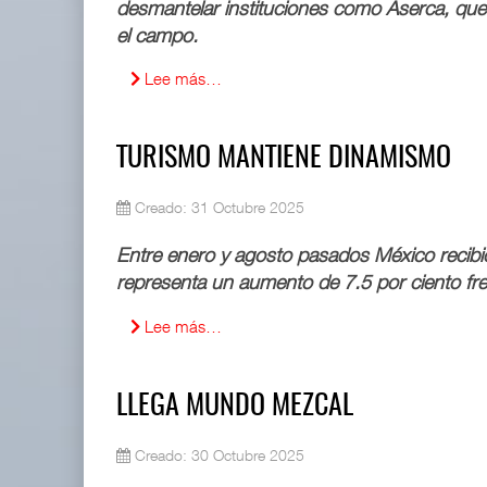
desmantelar instituciones como Aserca, que 
el campo.
IT-ANÁLISIS: Puerto Lázaro Cárdenas
06 AGO 2026
Lee más…
La ATTRAPI licita red de telecomuni
06 AGO 2026
TURISMO MANTIENE DINAMISMO
Creado: 31 Octubre 2025
Entre enero y agosto pasados México recibió 
representa un aumento de 7.5 por ciento fr
Lee más…
Miguel Ángel Bres encabezará seguridad en CONCA
07 AGO 2026
LLEGA MUNDO MEZCAL
ExxonMobil lleva mantenimiento predictivo al au
Creado: 30 Octubre 2025
05 AGO 2026