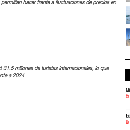
permitían hacer frente a fluctuaciones de precios en
 ...
IT-ANÁLISIS: Puerto Lázaro Cárdenas ...
06 AGO 2026
 ...
La ATTRAPI licita red de telecomuni ...
06 AGO 2026
31.5 millones de turistas internacionales, lo que
ente a 2024
Miguel Ángel Bres encabezará seguridad en CONCA
Mi
07 AGO 2026
ExxonMobil lleva mantenimiento predictivo al au
Ex
05 AGO 2026