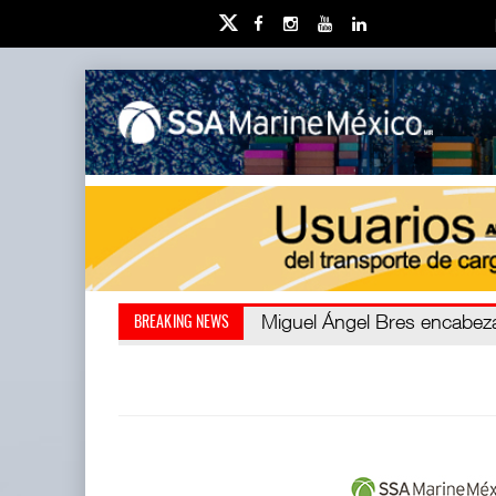
Miguel Ángel Bres encabezar
Retos de la educación privad
BREAKING NEWS
millones de