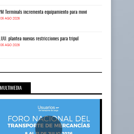
M Terminals incrementa equipamiento para movi
APM Terminals
05 AGO 2026
05 AGO 2026
.UU. plantea nuevas restricciones para tripul
EE.UU. plantea
05 AGO 2026
05 AGO 2026
MULTIMEDIA