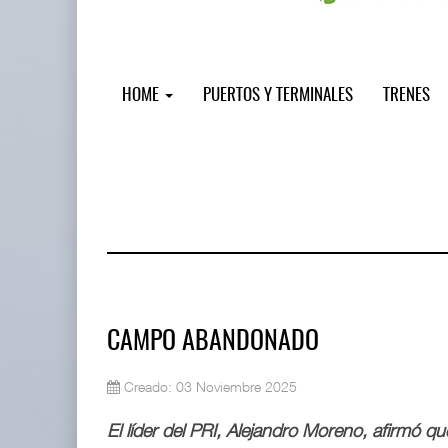
HOME
PUERTOS Y TERMINALES
TRENES
CAMPO ABANDONADO
Creado: 03 Noviembre 2025
Miguel Ángel Bres encabezará segur
07 AGO 2026
El líder del PRI, Alejandro Moreno, afirmó qu