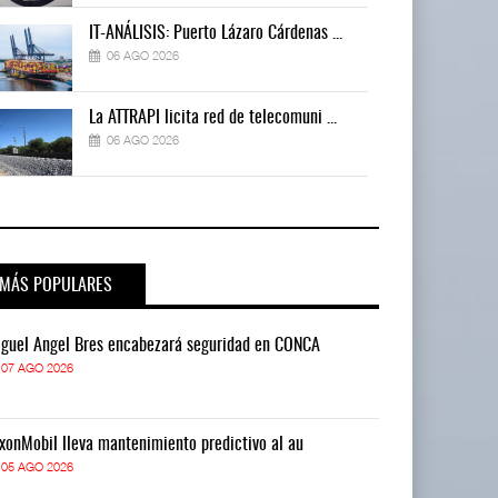
IT-ANÁLISIS: Puerto Lázaro Cárdenas ...
06 AGO 2026
La ATTRAPI licita red de telecomuni ...
06 AGO 2026
MÁS POPULARES
guel Ángel Bres encabezará seguridad en CONCA
Miguel Ángel 
07 AGO 2026
07 AGO 2026
xonMobil lleva mantenimiento predictivo al au
ExxonMobil lle
05 AGO 2026
05 AGO 2026