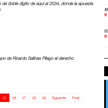
s de doble dígito de aquí al 2034, donde la apuesta
s
APM Terminals incrementa equipamiento para movi
AP
05 AGO 2026
EE.UU. plantea nuevas restricciones para tripul
EE
05 AGO 2026
po de Ricardo Salinas Pliego el derecho
25
26
27
28
29
Siguiente
Final