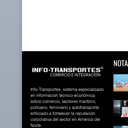
NOTA
 y Toy Story
Lala Yomi® y Toy Story
Toyota GR Yaris Aero
impulsa
Performan
26
30 JUL 2026
21 JUL 2026
Info-Transportes, sistema especializado
en información técnico-económica
sobre comercio, sectores marítimo,
equilera presenta
Industria tequilera presenta
MG GO! y MG Cyber
portuario, ferroviario y autotransporte,
l
Concept: Los
26
enfocado a fortalecer la reputación
28 JUL 2026
21 JUL 2026
corporativa del sector en América del
Norte.
ija Bruta
Inversión Fija Bruta
De fabricante de autos a