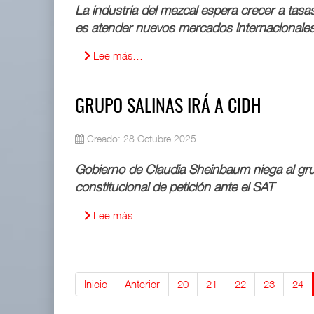
La industria del mezcal espera crecer a tasa
es atender nuevos mercados internacionale
APM Terminals incrementa equipamiento para movi
05 AGO 2026
Lee más…
EE.UU. plantea nuevas restricciones para tripul
GRUPO SALINAS IRÁ A CIDH
05 AGO 2026
Creado: 28 Octubre 2025
Gobierno de Claudia Sheinbaum niega al gru
constitucional de petición ante el SAT
Lee más…
Inicio
Anterior
20
21
22
23
24