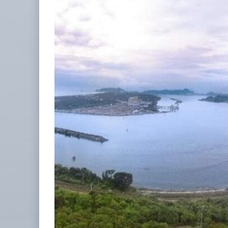
IT-ANÁLISIS: Puerto Lázaro Cárdenas
06 AGO 2026
La ATTRAPI licita red de telecomuni
06 AGO 2026
Miguel Ángel Bres encabezará seguridad en CONCA
07 AGO 2026
ExxonMobil lleva mantenimiento predictivo al au
05 AGO 2026