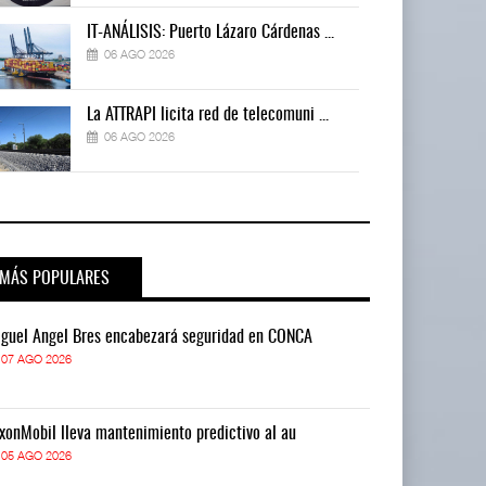
IT-ANÁLISIS: Puerto Lázaro Cárdenas ...
06 AGO 2026
La ATTRAPI licita red de telecomuni ...
06 AGO 2026
MÁS POPULARES
guel Ángel Bres encabezará seguridad en CONCA
Miguel Ángel 
07 AGO 2026
07 AGO 2026
xonMobil lleva mantenimiento predictivo al au
ExxonMobil lle
05 AGO 2026
05 AGO 2026