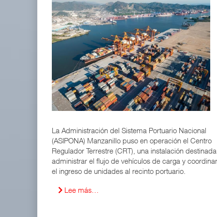
La Administración del Sistema Portuario Nacional
(ASIPONA) Manzanillo puso en operación el Centro
Regulador Terrestre (CRT), una instalación destinada
administrar el flujo de vehículos de carga y coordina
el ingreso de unidades al recinto portuario.
Lee más…