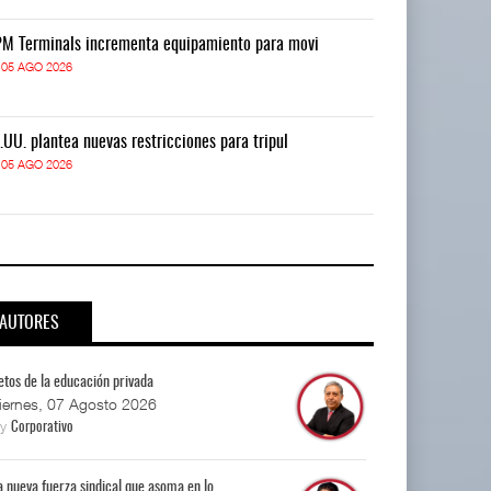
M Terminals incrementa equipamiento para movi
APM Terminals
05 AGO 2026
05 AGO 2026
.UU. plantea nuevas restricciones para tripul
EE.UU. plantea
05 AGO 2026
05 AGO 2026
AUTORES
etos de la educación privada
iernes, 07 Agosto 2026
By
Corporativo
a nueva fuerza sindical que asoma en lo...