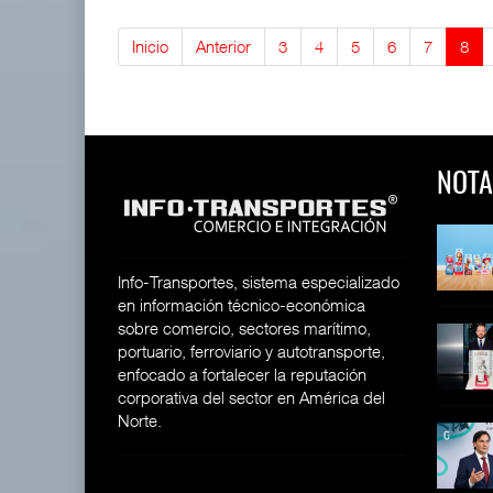
Inicio
Anterior
3
4
5
6
7
8
NOTA
 y Toy Story
Lala Yomi® y Toy Story
Toyota GR Yaris Aero
impulsa
Performan
26
30 JUL 2026
21 JUL 2026
Info-Transportes, sistema especializado
en información técnico-económica
sobre comercio, sectores marítimo,
equilera presenta
Industria tequilera presenta
MG GO! y MG Cyber
portuario, ferroviario y autotransporte,
l
Concept: Los
26
enfocado a fortalecer la reputación
28 JUL 2026
21 JUL 2026
corporativa del sector en América del
Norte.
ija Bruta
Inversión Fija Bruta
De fabricante de autos a
repunta,
prove
26
21 JUL 2026
21 JUL 2026