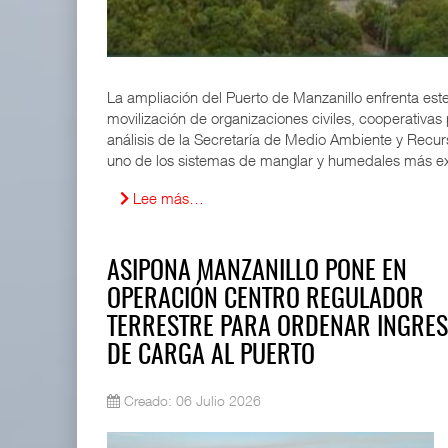
APM Terminals incrementa equipamiento para movi
05 AGO 2026
La ampliación del Puerto de Manzanillo enfrenta est
movilización de organizaciones civiles, cooperativa
EE.UU. plantea nuevas restricciones para tripul
análisis de la Secretaría de Medio Ambiente y Rec
05 AGO 2026
uno de los sistemas de manglar y humedales más ex
Lee más…
ASIPONA MANZANILLO PONE EN
OPERACIÓN CENTRO REGULADOR
TERRESTRE PARA ORDENAR INGRE
DE CARGA AL PUERTO
Creado: 06 Julio 2026