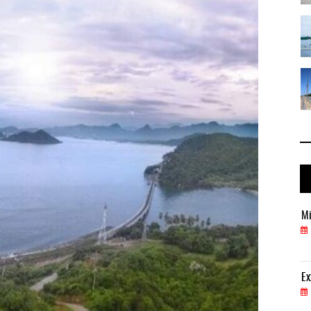
 ...
IT-ANÁLISIS: Puerto Lázaro Cárdenas ...
06 AGO 2026
 ...
La ATTRAPI licita red de telecomuni ...
06 AGO 2026
Miguel Ángel Bres encabezará seguridad en CONCA
Mi
07 AGO 2026
ExxonMobil lleva mantenimiento predictivo al au
Ex
05 AGO 2026