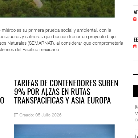
APM Terminals incrementa equipamiento para movi
AP
05 AGO 2026
e miércoles su primera prueba social y ambiental, con la
s pesqueras y salineras que buscan frenar un proyecto bajo
EE.UU. plantea nuevas restricciones para tripul
EE
ursos Naturales (SEMARNAT), al considerar que comprometería
05 AGO 2026
tensos del Pacífico mexicano.
TARIFAS DE CONTENEDORES SUBEN
9% POR ALZAS EN RUTAS
SO
TRANSPACÍFICAS Y ASIA-EUROPA
R
V
Creado: 05 Julio 2026
L