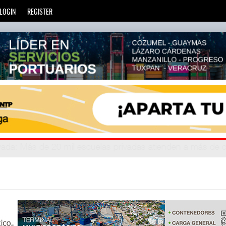
LOGIN
REGISTER
zará
privada
: Más de 20 mil escuelas privadas atienden a más d