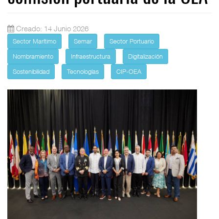
Creado: 14 Junio 2026
Sector Marítimo
Semar
Sector Portuario
Nombramiento
Infraestructura
Digitalización
Sostenibilidad
Tecnologías
CIP-OEA