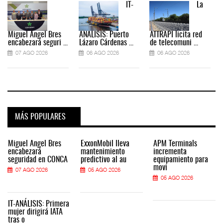
IT-
La
Miguel Ángel Bres
ANÁLISIS: Puerto
ATTRAPI licita red
encabezará seguri ...
Lázaro Cárdenas ...
de telecomuni ...
07 AGO 2026
06 AGO 2026
06 AGO 2026
MÁS POPULARES
Miguel Ángel Bres
ExxonMobil lleva
APM Terminals
encabezará
mantenimiento
incrementa
seguridad en CONCA
predictivo al au
equipamiento para
movi
07 AGO 2026
05 AGO 2026
05 AGO 2026
IT-ANÁLISIS: Primera
mujer dirigirá IATA
tras o