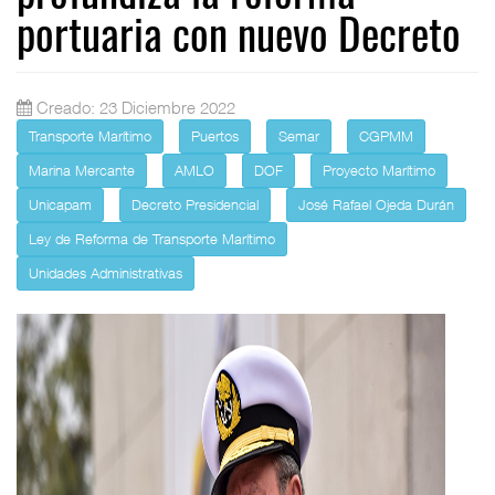
portuaria con nuevo Decreto
Creado: 23 Diciembre 2022
Transporte Marítimo
Puertos
Semar
CGPMM
Marina Mercante
AMLO
DOF
Proyecto Marítimo
Unicapam
Decreto Presidencial
José Rafael Ojeda Durán
Ley de Reforma de Transporte Marítimo
Unidades Administrativas