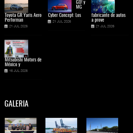
GO! y
MG
Toyota GR Yaris Aero
Cyber Concept: Los
fabricante de autos
Performan
a prove
21 JUL 2026
21 JUL 2026
21 JUL 2026
Mitsubishi Motors de
México y
16 JUL 2026
GALERIA