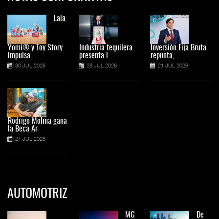
Lala
Yomi® y Toy Story
Industria tequilera
Inversión Fija Bruta
impulsa
presenta l
repunta,
30 JUL 2026
28 JUL 2026
21 JUL 2026
Rodrigo Molina gana
la Beca Ar
21 JUL 2026
AUTOMOTRIZ
MG
De