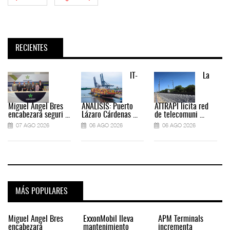
RECIENTES
IT-
La
Miguel Ángel Bres
ANÁLISIS: Puerto
ATTRAPI licita red
encabezará seguri ...
Lázaro Cárdenas ...
de telecomuni ...
07 AGO 2026
06 AGO 2026
06 AGO 2026
MÁS POPULARES
Miguel Ángel Bres
ExxonMobil lleva
APM Terminals
encabezará
mantenimiento
incrementa