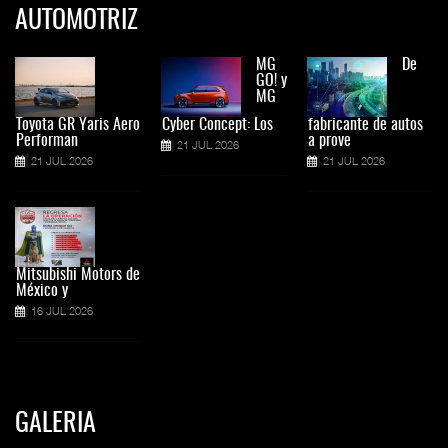
AUTOMOTRIZ
MG
De
GO! y
MG
Toyota GR Yaris Aero
Cyber Concept: Los
fabricante de autos
Performan
a prove
21 JUL 2026
21 JUL 2026
21 JUL 2026
Mitsubishi Motors de
México y
16 JUL 2026
GALERIA