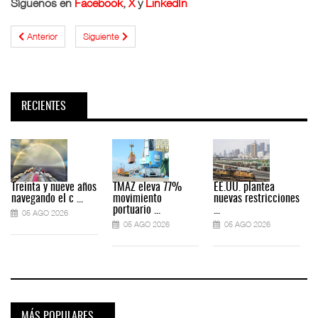
Síguenos en
Facebook
,
X
y
LinkedIn
Anterior
Siguiente
RECIENTES
Treinta y nueve años
TMAZ eleva 77%
EE.UU. plantea
navegando el c ...
movimiento
nuevas restricciones
portuario ...
...
05 AGO 2026
05 AGO 2026
05 AGO 2026
MÁS POPULARES