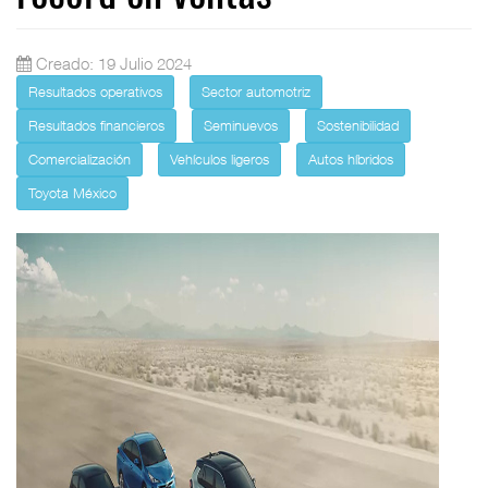
Creado: 19 Julio 2024
Resultados operativos
Sector automotriz
Resultados financieros
Seminuevos
Sostenibilidad
Comercialización
Vehículos ligeros
Autos híbridos
Toyota México