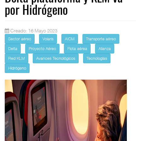
por Hidrógeno
Creado: 16 Mayo 2023
Sector aéreo
Volaris
AICM
Transporte aéreo
Delta
Proyecto Aéreo
Flota aérea
Alianza
Red KLM
Avances Tecnológicos
Tecnologías
Hidrógeno