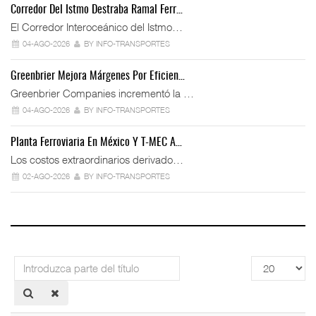
Corredor Del Istmo Destraba Ramal Ferr…
El Corredor Interoceánico del Istmo…
04-AGO-2026
BY INFO-TRANSPORTES
Greenbrier Mejora Márgenes Por Eficien…
Greenbrier Companies incrementó la …
04-AGO-2026
BY INFO-TRANSPORTES
Planta Ferroviaria En México Y T-MEC A…
Los costos extraordinarios derivado…
02-AGO-2026
BY INFO-TRANSPORTES
Introduzca
Cantidad
parte
a
del
mostrar
título