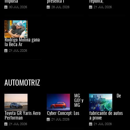
impulsa
presenta l
repunta,
30 JUL 2026
28 JUL 2026
21 JUL 2026
Rodrigo Molina gana
la Beca Ar
21 JUL 2026
AUTOMOTRIZ
MG
De
GO! y
MG
Toyota GR Yaris Aero
Cyber Concept: Los
fabricante de autos
Performan
a prove
21 JUL 2026
21 JUL 2026
21 JUL 2026