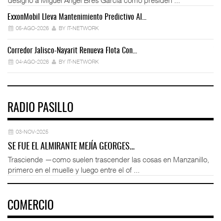
ExxonMobil Lleva Mantenimiento Predictivo Al…
La
05-AGO-2026
BY IT-NETWORK
Corredor Jalisco-Nayarit Renueva Flota Con…
Tr
04-AGO-2026
BY IT-NETWORK
RADIO PASILLO
03-NOV-2025
SE FUE EL ALMIRANTE MEJÍA GEORGES…
Trasciende —como suelen trascender las cosas en Manzanillo,
primero en el muelle y luego entre el of ...
COMERCIO