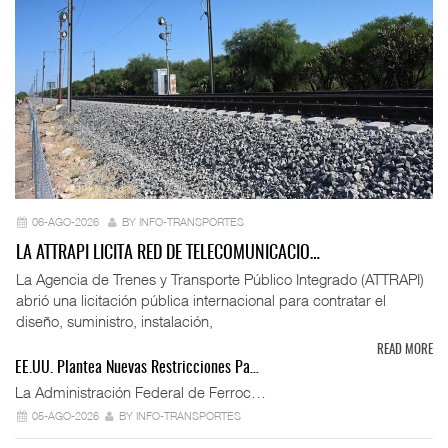
06-AGO-2026
BY INFO-TRANSPORTES
LA ATTRAPI LICITA RED DE TELECOMUNICACIO…
La Agencia de Trenes y Transporte Público Integrado (ATTRAPI)
abrió una licitación pública internacional para contratar el
diseño, suministro, instalación,
READ MORE
EE.UU. Plantea Nuevas Restricciones Pa…
La Administración Federal de Ferroc…
05-AGO-2026
BY INFO-TRANSPORTES