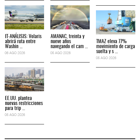
IT-ANÁLISIS: Volaris
AMANAC, treinta y
abrirá ruta entre
nueve años
TMAZ eleva 77%
Washin ...
navegando el cam ...
movimiento de carga
suelta y s ...
06 AGO 2026
05 AGO 2026
05 AGO 2026
EE.UU. plantea
nuevas restricciones
para trip ...
05 AGO 2026