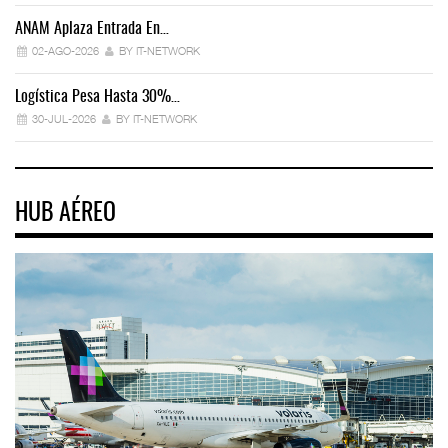
ANAM Aplaza Entrada En…
IT
02-AGO-2026
BY IT-NETWORK
Logística Pesa Hasta 30%…
Ex
30-JUL-2026
BY IT-NETWORK
HUB AÉREO