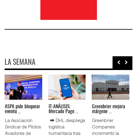
LA SEMANA
ngel Bres
IT-ANÁLISIS: Puerto
La ATTRAPI licita
ASPA pide b
..
Lázar ...
red de ...
eventu ...
ederación
⮕ Canal de
La Agencia de
La Asociac
aras
Panamá reducirá
Trenes y
Sindical de
ales
nuevamente el
Transporte Público
Aviadores 