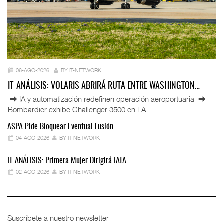
06-AGO-2026
BY IT-NETWORK
IT-ANÁLISIS: VOLARIS ABRIRÁ RUTA ENTRE WASHINGTON…
⮕ IA y automatización redefinen operación aeroportuaria ⮕
Bombardier exhibe Challenger 3500 en LA ...
ASPA Pide Bloquear Eventual Fusión…
IT
04-AGO-2026
BY IT-NETWORK
IT-ANÁLISIS: Primera Mujer Dirigirá IATA…
IT
02-AGO-2026
BY IT-NETWORK
Suscríbete a nuestro newsletter