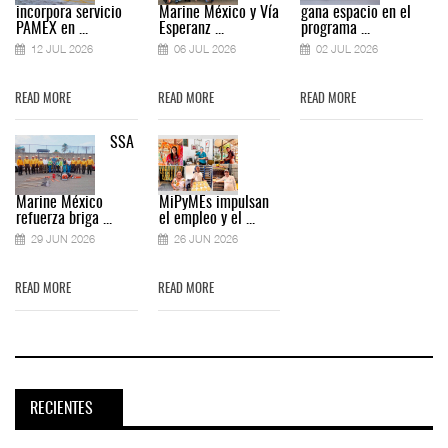
incorpora servicio
Marine México y Vía
gana espacio en el
PAMEX en ...
Esperanz ...
programa ...
12 JUL 2026
06 JUL 2026
02 JUL 2026
READ MORE
READ MORE
READ MORE
SSA
Marine México
MiPyMEs impulsan
refuerza briga ...
el empleo y el ...
29 JUN 2026
26 JUN 2026
READ MORE
READ MORE
RECIENTES