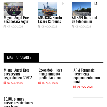
IT-
La
Miguel Ángel Bres
ANÁLISIS: Puerto
ATTRAPI licita red
encabezará seguri ...
Lázaro Cárdenas ...
de telecomuni ...
07 AGO 2026
06 AGO 2026
06 AGO 2026
MÁS POPULARES
Miguel Ángel Bres
ExxonMobil lleva
APM Terminals
encabezará
mantenimiento
incrementa
seguridad en CONCA
predictivo al au
equipamiento para
movi
07 AGO 2026
05 AGO 2026
05 AGO 2026
EE.UU. plantea
nuevas restricciones
para tripul