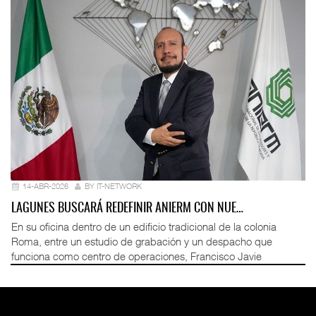
14-ABR-2026
BY IT-NETWORK
LAGUNES BUSCARÁ REDEFINIR ANIERM CON NUE…
En su oficina dentro de un edificio tradicional de la colonia
Roma, entre un estudio de grabación y un despacho que
funciona como centro de operaciones, Francisco Javie