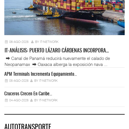
06-AGO-2026
BY IT-NETWORK
IT-ANÁLISIS: PUERTO LÁZARO CÁRDENAS INCORPORA…
⮕ Canal de Panamá reducirá nuevamente el calado de
Neopanamax ⮕ Oaxaca alberga la exposición nava ...
APM Terminals Incrementa Equipamiento…
05-AGO-2026
BY IT-NETWORK
Cruceros Crecen En Caribe…
04-AGO-2026
BY IT-NETWORK
AUTOTRANSPORTE