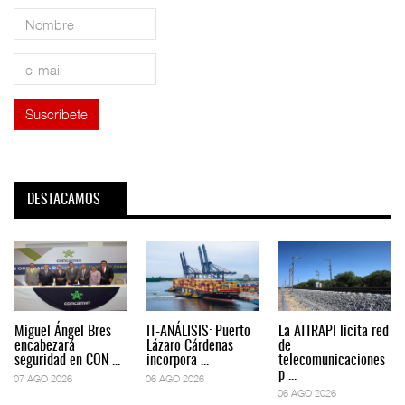
DESTACAMOS
Miguel Ángel Bres
IT-ANÁLISIS: Puerto
La ATTRAPI licita red
encabezará
Lázaro Cárdenas
de
seguridad en CON ...
incorpora ...
telecomunicaciones
p ...
07 AGO 2026
06 AGO 2026
06 AGO 2026