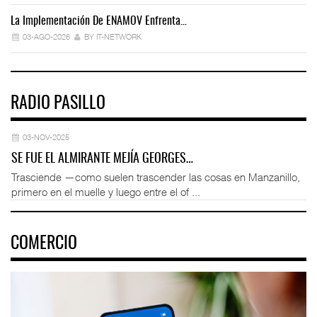
La Implementación De ENAMOV Enfrenta…
Dé
03-AGO-2026
BY IT-NETWORK
RADIO PASILLO
03-NOV-2025
SE FUE EL ALMIRANTE MEJÍA GEORGES…
Trasciende —como suelen trascender las cosas en Manzanillo,
primero en el muelle y luego entre el of ...
COMERCIO