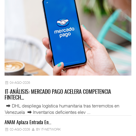
04-AGO-2026
IT-ANÁLISIS: MERCADO PAGO ACELERA COMPETENCIA
FINTECH…
⮕ DHL despliega logística humanitaria tras terremotos en
Venezuela ⮕ Inventarios deficientes elev ...
ANAM Aplaza Entrada En…
IT
02-AGO-2026
BY IT-NETWORK