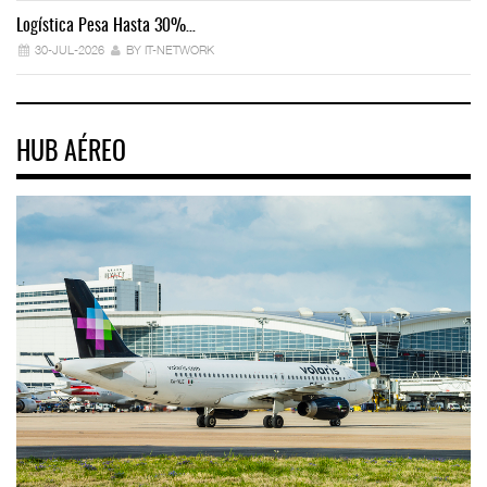
Logística Pesa Hasta 30%…
Ex
30-JUL-2026
BY IT-NETWORK
HUB AÉREO