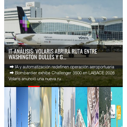
IT-ANÁLISIS: VOLARIS ABRIRÁ RUTA ENTRE
WASHINGTON DULLES Y G...
⮕ IA y automatización redefinen operación aeroportuaria
⮕ Bombardier exhibe Challenger 3500 en LABACE 2026
Volaris anunció una nueva ru...