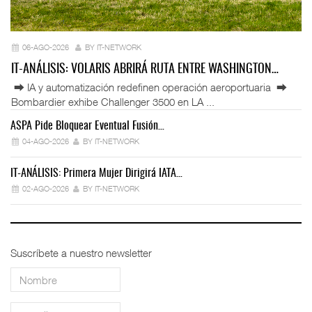
06-AGO-2026
BY IT-NETWORK
IT-ANÁLISIS: VOLARIS ABRIRÁ RUTA ENTRE WASHINGTON…
⮕ IA y automatización redefinen operación aeroportuaria ⮕
Bombardier exhibe Challenger 3500 en LA ...
ASPA Pide Bloquear Eventual Fusión…
IT
04-AGO-2026
BY IT-NETWORK
IT-ANÁLISIS: Primera Mujer Dirigirá IATA…
IT
02-AGO-2026
BY IT-NETWORK
Suscríbete a nuestro newsletter