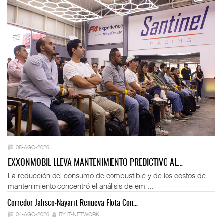
05-AGO-2026
EXXONMOBIL LLEVA MANTENIMIENTO PREDICTIVO AL…
La reducción del consumo de combustible y de los costos de
mantenimiento concentró el análisis de em ...
Corredor Jalisco-Nayarit Renueva Flota Con…
Tr
04-AGO-2026
BY IT-NETWORK