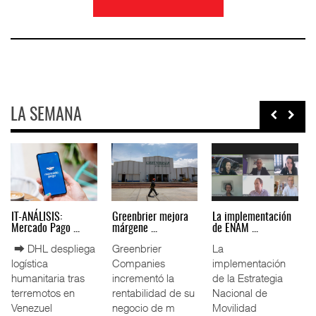
LA SEMANA
SIS: Puerto
La ATTRAPI licita
IT-ANÁLISIS: Volaris
IT-ANÁLISIS:
red de ...
abri ...
Mercado Pago
l de
La Agencia de
⮕ IA y
⮕ DHL des
reducirá
Trenes y
automatización
logística
nte el
Transporte Público
redefinen
humanitaria
de
Integrado
operación
terremotos
namax ⮕
(ATTRAPI) abri
aeroportuaria ⮕
Venezuel