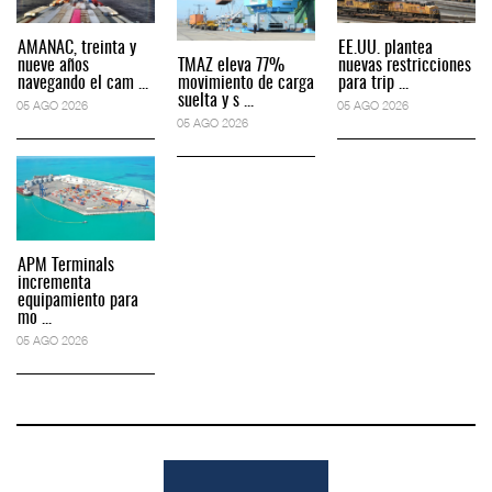
AMANAC, treinta y
EE.UU. plantea
nueve años
TMAZ eleva 77%
nuevas restricciones
navegando el cam ...
movimiento de carga
para trip ...
suelta y s ...
05 AGO 2026
05 AGO 2026
05 AGO 2026
APM Terminals
incrementa
equipamiento para
mo ...
05 AGO 2026