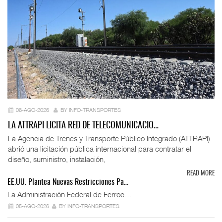
06-AGO-2026
BY INFO-TRANSPORTES
LA ATTRAPI LICITA RED DE TELECOMUNICACIO…
La Agencia de Trenes y Transporte Público Integrado (ATTRAPI)
abrió una licitación pública internacional para contratar el
diseño, suministro, instalación,
READ MORE
EE.UU. Plantea Nuevas Restricciones Pa…
La Administración Federal de Ferroc…
05-AGO-2026
BY INFO-TRANSPORTES