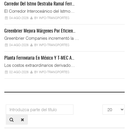
Corredor Del Istmo Destraba Ramal Ferr…
El Corredor Interoceánico del Istmo…
04-AGO-2026
BY INFO-TRANSPORTES
Greenbrier Mejora Márgenes Por Eficien…
Greenbrier Companies incrementó la …
04-AGO-2026
BY INFO-TRANSPORTES
Planta Ferroviaria En México Y T-MEC A…
Los costos extraordinarios derivado…
02-AGO-2026
BY INFO-TRANSPORTES
Introduzca
Cantidad
parte
a
del
mostrar
título