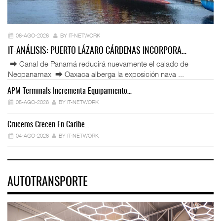
06-AGO-2026
BY IT-NETWORK
IT-ANÁLISIS: PUERTO LÁZARO CÁRDENAS INCORPORA…
⮕ Canal de Panamá reducirá nuevamente el calado de
Neopanamax ⮕ Oaxaca alberga la exposición nava ...
APM Terminals Incrementa Equipamiento…
05-AGO-2026
BY IT-NETWORK
Cruceros Crecen En Caribe…
04-AGO-2026
BY IT-NETWORK
AUTOTRANSPORTE