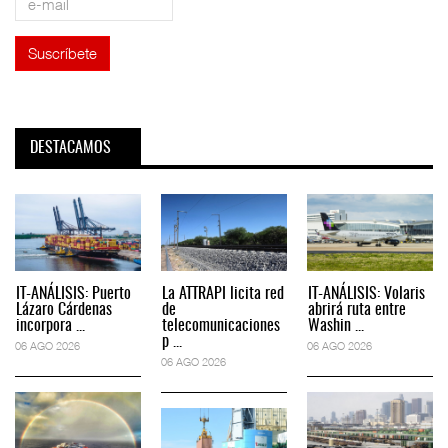
DESTACAMOS
IT-ANÁLISIS: Puerto
La ATTRAPI licita red
IT-ANÁLISIS: Volaris
Lázaro Cárdenas
de
abrirá ruta entre
incorpora ...
telecomunicaciones
Washin ...
p ...
06 AGO 2026
06 AGO 2026
06 AGO 2026