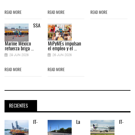
READ MORE
READ MORE
READ MORE
SSA
Marine México
MiPyMEs impulsan
refuerza briga ...
el empleo y el ...
29 JUN 2026
26 JUN 2026
READ MORE
READ MORE
RECIENTES
IT-
La
IT-