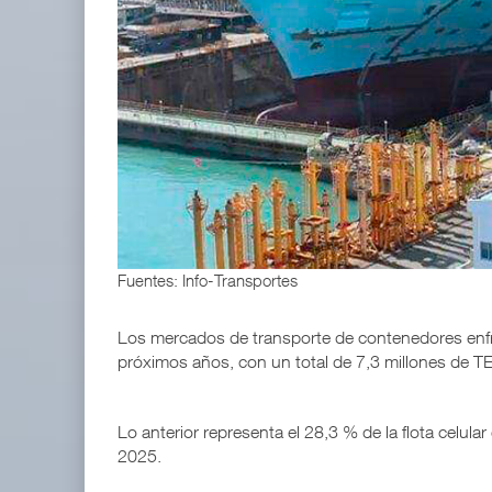
IT-ANÁLISIS: Volaris abrirá ruta entre Washingt
06 AGO 2026
ExxonMobil lleva mantenimiento predictivo al au
05 AGO 2026
Fuentes: Info-Transportes
Los mercados de transporte de contenedores enfr
próximos años, con un total de 7,3 millones de 
Lo anterior representa el 28,3 % de la flota celula
2025.