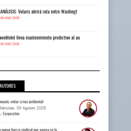
-ANÁLISIS: Volaris abrirá ruta entre Washingt
IT-ANÁLISIS: V
06 AGO 2026
06 AGO 2026
xonMobil lleva mantenimiento predictivo al au
ExxonMobil lle
05 AGO 2026
05 AGO 2026
AUTORES
anasín, evitar crisis ambiental
iércoles, 05 Agosto 2026
By
Corporativo
a nueva fuerza sindical que asoma en lo...