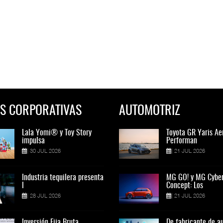
S CORPORATIVAS
AUTOMOTRIZ
Lala Yomi® y Toy Story
Toyota GR Yaris Aero
Lala Yomi® y Toy St
Toyota GR Yaris Ae
impulsa
Performan
impulsa
Performan
30 JUL 2026
21 JUL 2026
30 JUL 2026
21 JUL 2026
Industria tequilera presenta
MG GO! y MG Cyber
Industria tequilera p
MG GO! y MG Cybe
l
Concept: Los
l
Concept: Los
28 JUL 2026
21 JUL 2026
28 JUL 2026
21 JUL 2026
Inversión Fija Bruta
De fabricante de autos a
Inversión Fija Bruta
De fabricante de a