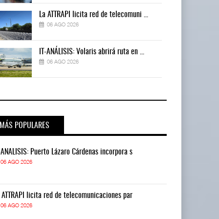
La ATTRAPI licita red de telecomuni ...
06 AGO 2026
IT-ANÁLISIS: Volaris abrirá ruta en ...
06 AGO 2026
MÁS POPULARES
-ANÁLISIS: Puerto Lázaro Cárdenas incorpora s
IT-ANÁLISIS: P
06 AGO 2026
06 AGO 2026
 ATTRAPI licita red de telecomunicaciones par
La ATTRAPI lic
06 AGO 2026
06 AGO 2026