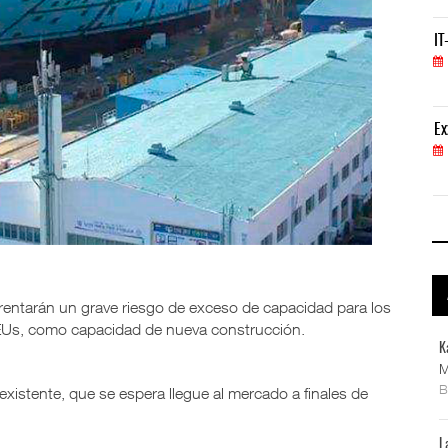
IT-ANÁLISIS: Volaris abrirá ruta entre Washingt
IT
06 AGO 2026
ExxonMobil lleva mantenimiento predictivo al au
Ex
05 AGO 2026
entarán un grave riesgo de exceso de capacidad para los
TEUs, como capacidad de nueva construcción.
K
M
r existente, que se espera llegue al mercado a finales de
L