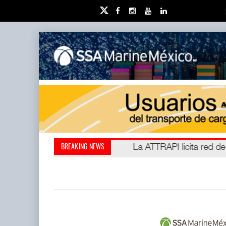
IT-ANÁLISIS: Puerto Láza
La ATTRAPI licita red de
BREAKING NEWS
(ATTRAPI) abrió