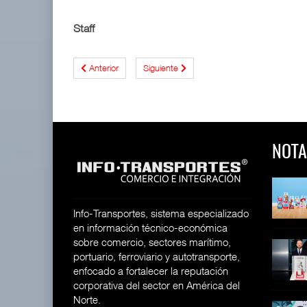
Staff
Anterior
Siguiente
NOTA
 y Toy Story
Lala Yomi® y Toy Story
Toyota GR Yaris Aero
impulsa
Performan
26
30 JUL 2026
21 JUL 2026
Info-Transportes, sistema especializado
en información técnico-económica
sobre comercio, sectores marítimo,
equilera presenta
Industria tequilera presenta
MG GO! y MG Cyber
portuario, ferroviario y autotransporte,
l
Concept: Los
26
enfocado a fortalecer la reputación
28 JUL 2026
21 JUL 2026
corporativa del sector en América del
Norte.
ija Bruta
Inversión Fija Bruta
De fabricante de autos a