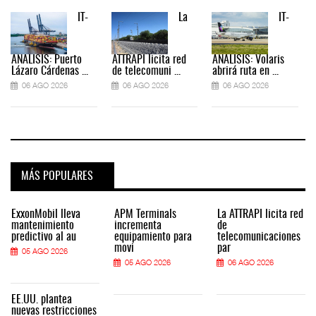
IT-
La
IT-
ANÁLISIS: Puerto
ATTRAPI licita red
ANÁLISIS: Volaris
Lázaro Cárdenas ...
de telecomuni ...
abrirá ruta en ...
06 AGO 2026
06 AGO 2026
06 AGO 2026
MÁS POPULARES
ExxonMobil lleva
APM Terminals
La ATTRAPI licita red
mantenimiento
incrementa
de
predictivo al au
equipamiento para
telecomunicaciones
movi
par
05 AGO 2026
05 AGO 2026
06 AGO 2026
EE.UU. plantea
nuevas restricciones