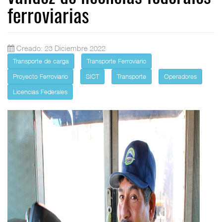
ferroviarias
Creado: 23 Diciembre 2022
Transporte de carga
Transporte Ferroviario
Proyecto Ferroviario
SICT
Transporte
Operadores
Licencias Federales