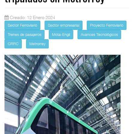
Creado: 12 Enero 2024
Sector Ferroviario
Sector empresarial
Proyecto Ferroviario
Trenes de pasajeros
Mota-Engil
Avances Tecnológicos
CRRC
Metrorrey