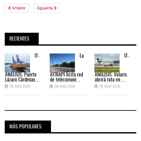
Anterior
Siguiente
RECIENTES
IT-
La
IT-
ANÁLISIS: Puerto
ATTRAPI licita red
ANÁLISIS: Volaris
Lázaro Cárdenas ...
de telecomuni ...
abrirá ruta en ...
06 AGO 2026
06 AGO 2026
06 AGO 2026
MÁS POPULARES