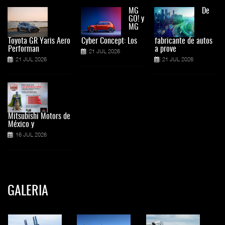
MG
De
GO! y
MG
Toyota GR Yaris Aero
Cyber Concept: Los
fabricante de autos
Performan
a prove
21 JUL 2026
21 JUL 2026
21 JUL 2026
Mitsubishi Motors de
México y
16 JUL 2026
GALERIA