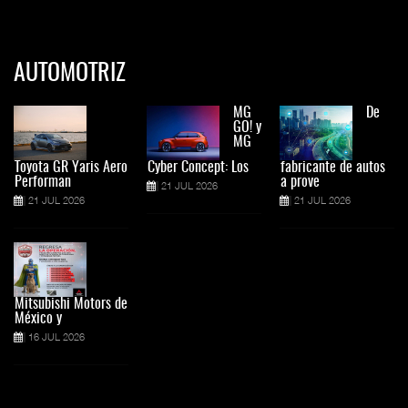
AUTOMOTRIZ
MG
De
GO! y
MG
Toyota GR Yaris Aero
Cyber Concept: Los
fabricante de autos
Performan
a prove
21 JUL 2026
21 JUL 2026
21 JUL 2026
Mitsubishi Motors de
México y
16 JUL 2026