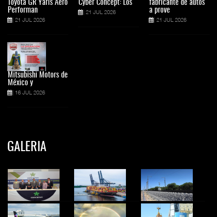
Toyota GR Yaris Aero
Cyber Concept: Los
fabricante de autos
Performan
a prove
21 JUL 2026
21 JUL 2026
21 JUL 2026
Mitsubishi Motors de
México y
16 JUL 2026
GALERIA