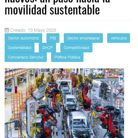
movilidad sustentable
Creado: 13 Mayo 2025
Sector automotriz
PIB
Sector empresarial
Vehículos
Sostenibilidad
SHCP
Competitividad
Concanaco Servytur
Política Pública