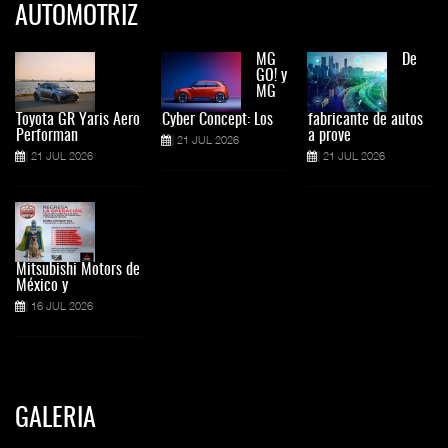
AUTOMOTRIZ
MG
De
GO! y
MG
Toyota GR Yaris Aero
Cyber Concept: Los
fabricante de autos
Performan
a prove
21 JUL 2026
21 JUL 2026
21 JUL 2026
Mitsubishi Motors de
México y
16 JUL 2026
GALERIA