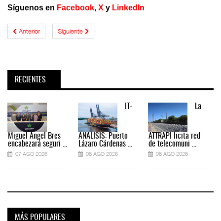
Síguenos en
Facebook
,
X
y
LinkedIn
Anterior
Siguiente
RECIENTES
IT-
La
Miguel Ángel Bres
ANÁLISIS: Puerto
ATTRAPI licita red
encabezará seguri ...
Lázaro Cárdenas ...
de telecomuni ...
07 AGO 2026
06 AGO 2026
06 AGO 2026
MÁS POPULARES