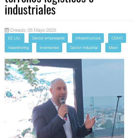
industriales
Creado: 05 Mayo 2025
EE.UU.
Sector empresarial
Infraestructura
CDMX
Nearshoring
Inversiones
Sector Industrial
Meor