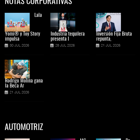
NOTAS CORPORATIVAS
Lala
Yomi® y Toy Story
Industria tequilera
Inversión Fija Bruta
impulsa
presenta l
repunta,
30 JUL 2026
28 JUL 2026
21 JUL 2026
Rodrigo Molina gana
la Beca Ar
21 JUL 2026
AUTOMOTRIZ