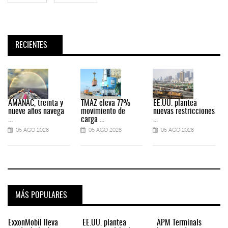
RECIENTES
AMANAC, treinta y
TMAZ eleva 77%
EE.UU. plantea
nueve años navega
movimiento de
nuevas restricciones
...
carga ...
...
.
05 AGO 2026
05 AGO 2026
05 AGO 2026
MÁS POPULARES
ExxonMobil lleva
EE.UU. plantea
APM Terminals