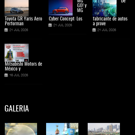
MG
De
GO! y
MG
Toyota GR Yaris Aero
Cyber Concept: Los
fabricante de autos
Performan
a prove
21 JUL 2026
21 JUL 2026
21 JUL 2026
Mitsubishi Motors de
México y
16 JUL 2026
GALERIA