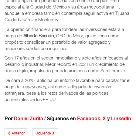
La estrategia dará prioridad a la zona centro del país —en
especial a la Ciudad de México y su área metropolitana—,
aunque la empresa también contempla seguir activa en Tijuana,
Ciudad Juárez y Monterrey.
La operación financiera para fondear las inversiones estará a
cargo de
Alberto Besudo
, CFO de Meor, quien tiene como
propósito consolidar un portafolio de valor agregado y
relaciones sólidas con inquilinos.
Con 17 años en el sector inmobiliario y siete años enfocados al
desarrollo industrial, Meor reportó en 2024 un crecimiento de
doble dígito, impulsado por adquisiciones como San Lorenzo.
De cara a 2025, anticipa un entorno favorable para capitalizar el
auge del
nearshoring
, así como la llegada de inversión
extranjera, pese a los retos derivados de las políticas
comerciales de los EE.UU.
Por
Daniel Zurita
/ Síguenos en
Facebook
,
X
y
LinkedIn
Anterior
Siguiente