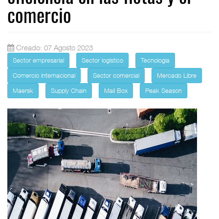
comercio
Creado: 07 Agosto 2023
Sector empresarial
Sector logístico
Tecnologia
Comercio internacional
Sector comercial
Mercado Libre
Maersk
Supply Chain
Mail Box
Peak Season