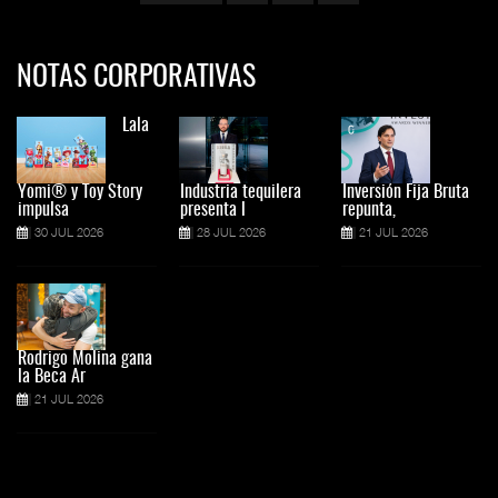
NOTAS CORPORATIVAS
Lala
Yomi® y Toy Story
Industria tequilera
Inversión Fija Bruta
impulsa
presenta l
repunta,
30 JUL 2026
28 JUL 2026
21 JUL 2026
Rodrigo Molina gana
la Beca Ar
21 JUL 2026