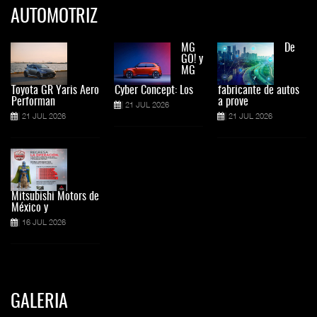
AUTOMOTRIZ
MG
De
GO! y
MG
Toyota GR Yaris Aero
Cyber Concept: Los
fabricante de autos
Performan
a prove
21 JUL 2026
21 JUL 2026
21 JUL 2026
Mitsubishi Motors de
México y
16 JUL 2026
GALERIA