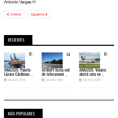
Antonio Vargas H
Anterior
Siguiente
RECIENTES
IT-
La
IT-
ANÁLISIS: Puerto
ATTRAPI licita red
ANÁLISIS: Volaris
Lázaro Cárdenas ...
de telecomuni ...
abrirá ruta en ...
06 AGO 2026
06 AGO 2026
06 AGO 2026
MÁS POPULARES