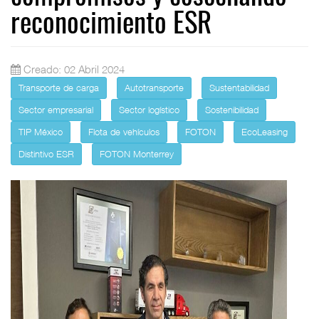
reconocimiento ESR
Creado: 02 Abril 2024
Transporte de carga
Autotransporte
Sustentabilidad
Sector empresarial
Sector logístico
Sostenibilidad
TIP México
Flota de vehículos
FOTON
EcoLeasing
Distintivo ESR
FOTON Monterrey