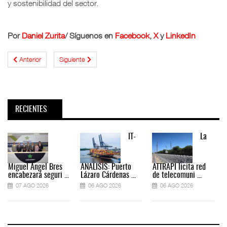
y sostenibilidad del sector.
Por
Daniel Zurita
/ Síguenos en
Facebook
,
X
y
LinkedIn
Anterior
Siguiente
RECIENTES
IT-
La
Miguel Ángel Bres
ANÁLISIS: Puerto
ATTRAPI licita red
encabezará seguri ...
Lázaro Cárdenas ...
de telecomuni ...
07 AGO 2026
06 AGO 2026
06 AGO 2026