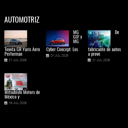
AUTOMOTRIZ
MG
De
GO! y
MG
Toyota GR Yaris Aero
Cyber Concept: Los
fabricante de autos
Performan
a prove
21 JUL 2026
21 JUL 2026
21 JUL 2026
Mitsubishi Motors de
México y
16 JUL 2026