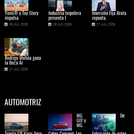
Yomi® y Toy Story
Industria tequilera
Inversión Fija Bruta
impulsa
presenta l
repunta,
30 JUL 2026
28 JUL 2026
21 JUL 2026
Rodrigo Molina gana
la Beca Ar
21 JUL 2026
AUTOMOTRIZ
MG
De
GO! y
MG
Toyota GR Yaris Aero
Cyber Concept: Los
fabricante de autos