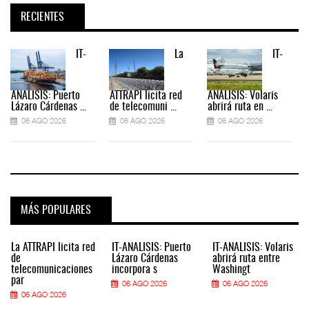
RECIENTES
IT-
La
IT-
ANÁLISIS: Puerto
ATTRAPI licita red
ANÁLISIS: Volaris
Lázaro Cárdenas ...
de telecomuni ...
abrirá ruta en ...
06 AGO 2026
06 AGO 2026
06 AGO 2026
MÁS POPULARES
La ATTRAPI licita red
IT-ANÁLISIS: Puerto
IT-ANÁLISIS: Volaris
de
Lázaro Cárdenas
abrirá ruta entre
telecomunicaciones
incorpora s
Washingt
par
06 AGO 2026
06 AGO 2026
06 AGO 2026