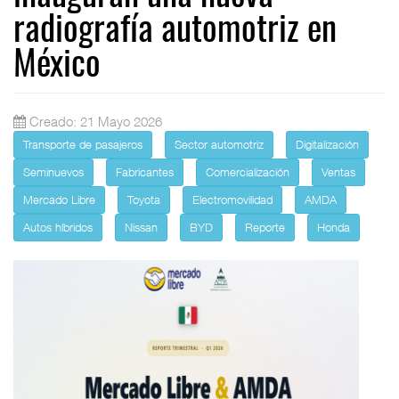
radiografía automotriz en
México
Creado: 21 Mayo 2026
Transporte de pasajeros
Sector automotriz
Digitalización
Seminuevos
Fabricantes
Comercialización
Ventas
Mercado Libre
Toyota
Electromovilidad
AMDA
Autos híbridos
Nissan
BYD
Reporte
Honda