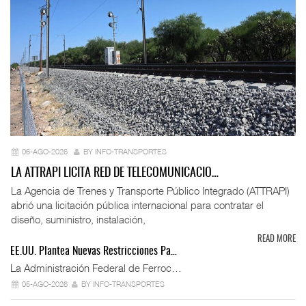
06-AGO-2026
BY INFO-TRANSPORTES
LA ATTRAPI LICITA RED DE TELECOMUNICACIO…
La Agencia de Trenes y Transporte Público Integrado (ATTRAPI)
abrió una licitación pública internacional para contratar el
diseño, suministro, instalación,
READ MORE
EE.UU. Plantea Nuevas Restricciones Pa…
La Administración Federal de Ferroc…
05-AGO-2026
BY INFO-TRANSPORTES