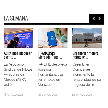
LA SEMANA
Miguel Ángel Bres
IT-ANÁLISIS: Puerto
La ATTRAPI licita
encabez ...
Lázar ...
red de ...
La Confederación
⮕ Canal de
La Agencia de
de Cámaras
Panamá reducirá
Trenes y
Industriales
nuevamente el
Transporte Público
(CONCAMIN)
calado de
Integrado
designó a Migu
Neopanamax ⮕
(ATTRAPI) abri
07 AGO 2026
06 AGO 2026
06 AGO 2026