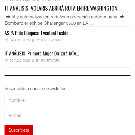
IT-ANÁLISIS: VOLARIS ABRIRÁ RUTA ENTRE WASHINGTON…
⮕ IA y automatización redefinen operación aeroportuaria ⮕
Bombardier exhibe Challenger 3500 en LA ...
ASPA Pide Bloquear Eventual Fusión…
IT
04-AGO-2026
BY IT-NETWORK
IT-ANÁLISIS: Primera Mujer Dirigirá IATA…
IT
02-AGO-2026
BY IT-NETWORK
Suscríbete a nuestro newsletter