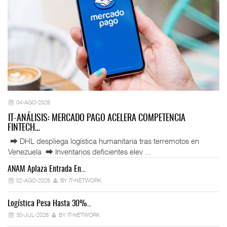
04-AGO-2026
IT-ANÁLISIS: MERCADO PAGO ACELERA COMPETENCIA
FINTECH…
⮕ DHL despliega logística humanitaria tras terremotos en
Venezuela ⮕ Inventarios deficientes elev ...
ANAM Aplaza Entrada En…
IT
02-AGO-2026
BY IT-NETWORK
Logística Pesa Hasta 30%…
Ex
30-JUL-2026
BY IT-NETWORK