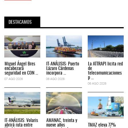
DESTACAMOS
Miguel Ángel Bres
IT-ANÁLISIS: Puerto
La ATTRAPI licita red
encabezará
Lázaro Cárdenas
de
seguridad en CON ...
incorpora ...
telecomunicaciones
p ...
07 AGO 2026
06 AGO 2026
06 AGO 2026
IT-ANÁLISIS: Volaris
AMANAC, treinta y
abrirá ruta entre
nueve años
TMAZ eleva 77%