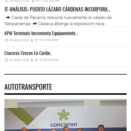
06-AGO-2026
BY IT-NETWORK
IT-ANÁLISIS: PUERTO LÁZARO CÁRDENAS INCORPORA…
⮕ Canal de Panamá reducirá nuevamente el calado de
Neopanamax ⮕ Oaxaca alberga la exposición nava ...
APM Terminals Incrementa Equipamiento…
05-AGO-2026
BY IT-NETWORK
Cruceros Crecen En Caribe…
04-AGO-2026
BY IT-NETWORK
AUTOTRANSPORTE