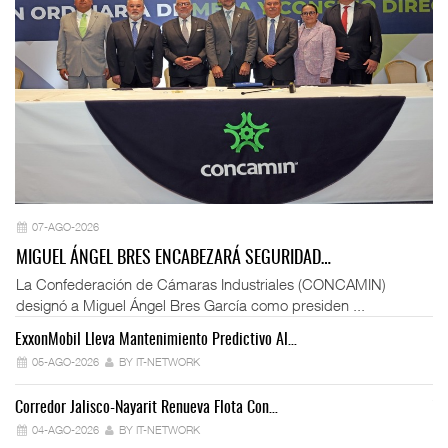
07-AGO-2026
MIGUEL ÁNGEL BRES ENCABEZARÁ SEGURIDAD…
La Confederación de Cámaras Industriales (CONCAMIN)
designó a Miguel Ángel Bres García como presiden ...
ExxonMobil Lleva Mantenimiento Predictivo Al…
La
05-AGO-2026
BY IT-NETWORK
Corredor Jalisco-Nayarit Renueva Flota Con…
Tr
04-AGO-2026
BY IT-NETWORK