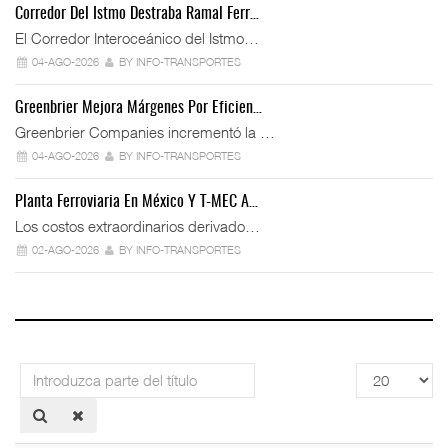
Corredor Del Istmo Destraba Ramal Ferr…
El Corredor Interoceánico del Istmo…
04-AGO-2026
BY INFO-TRANSPORTES
Greenbrier Mejora Márgenes Por Eficien…
Greenbrier Companies incrementó la …
04-AGO-2026
BY INFO-TRANSPORTES
Planta Ferroviaria En México Y T-MEC A…
Los costos extraordinarios derivado…
02-AGO-2026
BY INFO-TRANSPORTES
Introduzca
Cantidad
parte
a
del
mostrar
título