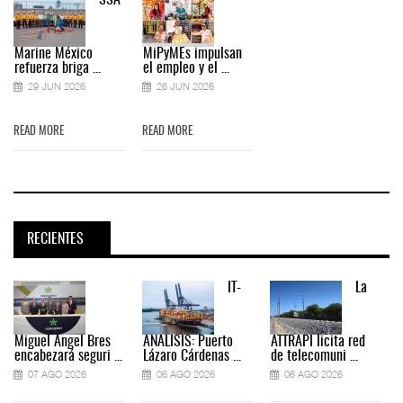
SSA
Marine México
MiPyMEs impulsan
refuerza briga ...
el empleo y el ...
29 JUN 2026
26 JUN 2026
READ MORE
READ MORE
RECIENTES
IT-
La
Miguel Ángel Bres
ANÁLISIS: Puerto
ATTRAPI licita red
encabezará seguri ...
Lázaro Cárdenas ...
de telecomuni ...
07 AGO 2026
06 AGO 2026
06 AGO 2026