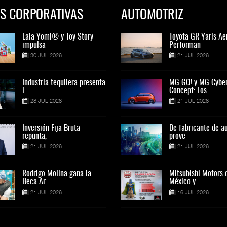
S CORPORATIVAS
AUTOMOTRIZ
Lala Yomi® y Toy Story
Toyota GR Yaris Aero
Lala Yomi® y Toy St
Toyota GR Yaris Ae
impulsa
Performan
impulsa
Performan
30 JUL 2026
21 JUL 2026
30 JUL 2026
21 JUL 2026
Industria tequilera presenta
MG GO! y MG Cyber
Industria tequilera p
MG GO! y MG Cybe
l
Concept: Los
l
Concept: Los
28 JUL 2026
21 JUL 2026
28 JUL 2026
21 JUL 2026
Inversión Fija Bruta
De fabricante de autos a
Inversión Fija Bruta
De fabricante de a
repunta,
prove
repunta,
prove
21 JUL 2026
21 JUL 2026
21 JUL 2026
21 JUL 2026
Rodrigo Molina gana la
Mitsubishi Motors de
Rodrigo Molina gana 
Mitsubishi Motors 
Beca Ar
México y
Beca Ar
México y
21 JUL 2026
16 JUL 2026
21 JUL 2026
16 JUL 2026