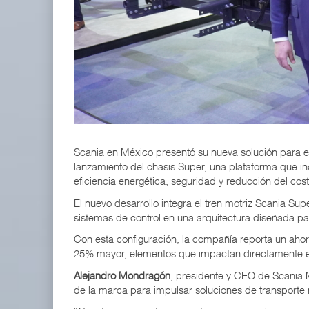
ExxonMobil lleva mantenimiento predictivo al au
05 AGO 2026
IT-ANÁLISIS: Primera mujer dirigirá IATA tras o
02 AGO 2026
Scania en México presentó su nueva solución para el
lanzamiento del chasis Super, una plataforma que i
eficiencia energética, seguridad y reducción del cost
El nuevo desarrollo integra el tren motriz Scania Sup
sistemas de control en una arquitectura diseñada p
Con esta configuración, la compañía reporta un ahorr
25% mayor, elementos que impactan directamente en 
Alejandro Mondragón
, presidente y CEO de Scania M
de la marca para impulsar soluciones de transporte 