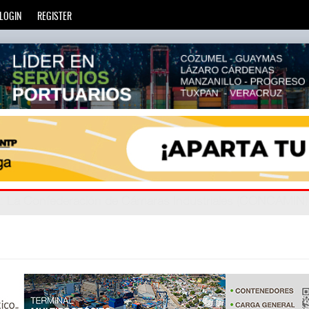
LOGIN
REGISTER
á
ada
: Más de 20 mil escuelas privadas atienden a más de ci