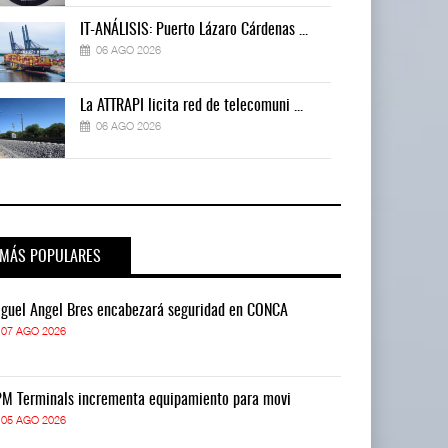
IT-ANÁLISIS: Puerto Lázaro Cárdenas ...
06 AGO 2026
La ATTRAPI licita red de telecomuni ...
06 AGO 2026
MÁS POPULARES
guel Ángel Bres encabezará seguridad en CONCA
Miguel Ángel 
07 AGO 2026
07 AGO 2026
M Terminals incrementa equipamiento para movi
APM Terminals
05 AGO 2026
05 AGO 2026