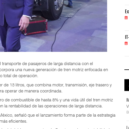
ExxonMobil lleva mantenimiento predictivo al au
Ex
05 AGO 2026
IT-ANÁLISIS: Primera mujer dirigirá IATA tras o
IT
02 AGO 2026
 transporte de pasajeros de larga distancia con el
ncorpora una nueva generación de tren motriz enfocada en
o total de operación.
er de 13 litros, que combina motor, transmisión, eje trasero y
ara operar de manera coordinada.
o de combustible de hasta 8% y una vida útil del tren motriz
R
la rentabilidad de las operaciones de larga distancia.
V
éxico, señaló que el lanzamiento forma parte de la estrategia
más eficientes.
L