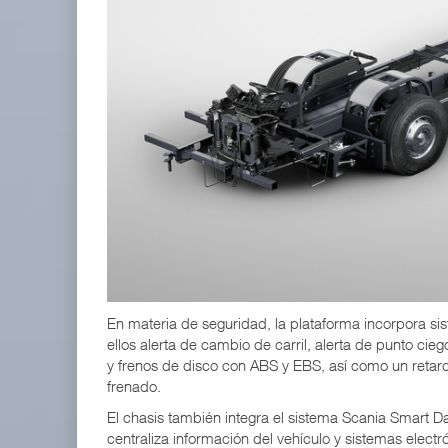
En materia de seguridad, la plataforma incorpora si
ellos alerta de cambio de carril, alerta de punto ci
y frenos de disco con ABS y EBS, así como un reta
frenado.
El chasis también integra el sistema Scania Smart Da
centraliza información del vehículo y sistemas elec