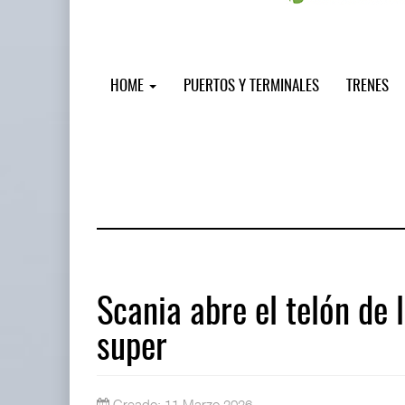
HOME
PUERTOS Y TERMINALES
TRENES
Scania abre el telón de 
super
Miguel Ángel Bres encabezará segur
07 AGO 2026
Creado: 11 Marzo 2026