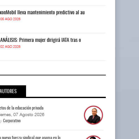
xonMobil lleva mantenimiento predictivo al au
ExxonMobil lle
05 AGO 2026
05 AGO 2026
-ANÁLISIS: Primera mujer dirigirá IATA tras o
IT-ANÁLISIS: P
02 AGO 2026
02 AGO 2026
AUTORES
etos de la educación privada
iernes, 07 Agosto 2026
By
Corporativo
a nueva fuerza sindical que asoma en lo...