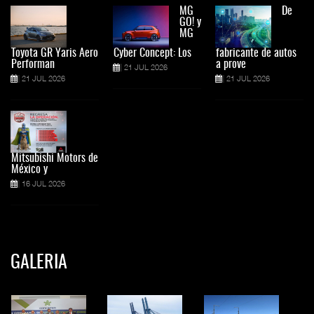
MG
De
GO! y
MG
Toyota GR Yaris Aero
Cyber Concept: Los
fabricante de autos
Performan
a prove
21 JUL 2026
21 JUL 2026
21 JUL 2026
Mitsubishi Motors de
México y
16 JUL 2026
GALERIA