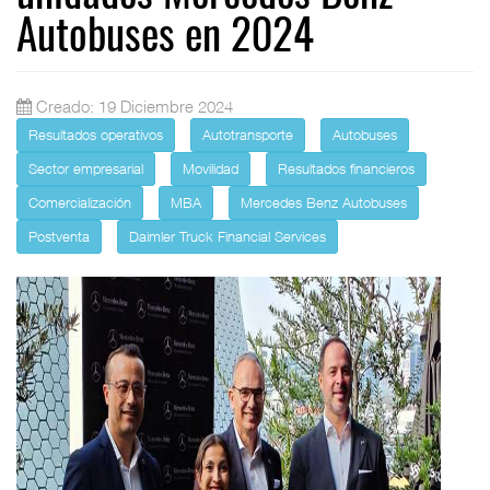
Autobuses en 2024
Creado: 19 Diciembre 2024
Resultados operativos
Autotransporte
Autobuses
Sector empresarial
Movilidad
Resultados financieros
Comercialización
MBA
Mercedes Benz Autobuses
Postventa
Daimler Truck Financial Services