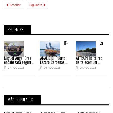
Anterior
Siguiente
RECIENTES
IT-
La
Miguel Ángel Bres
ANÁLISIS: Puerto
ATTRAPI licita red
encabezará seguri ...
Lázaro Cárdenas ...
de telecomuni ...
07 AGO 2026
06 AGO 2026
06 AGO 2026
MÁS POPULARES