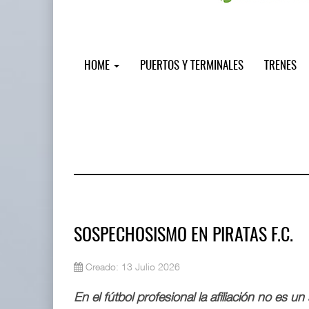
HOME
PUERTOS Y TERMINALES
TRENES
SOSPECHOSISMO EN PIRATAS F.C.
Creado: 13 Julio 2026
Miguel Ángel Bres encabezará segur
07 AGO 2026
En el fútbol profesional la afiliación no es un