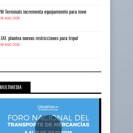
M Terminals incrementa equipamiento para movi
APM Terminals
05 AGO 2026
05 AGO 2026
.UU. plantea nuevas restricciones para tripul
EE.UU. plantea
05 AGO 2026
05 AGO 2026
MULTIMEDIA