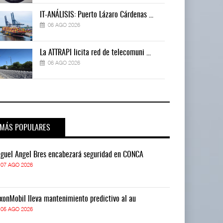
IT-ANÁLISIS: Puerto Lázaro Cárdenas ...
06 AGO 2026
La ATTRAPI licita red de telecomuni ...
06 AGO 2026
MÁS POPULARES
guel Ángel Bres encabezará seguridad en CONCA
Miguel Ángel 
07 AGO 2026
07 AGO 2026
xonMobil lleva mantenimiento predictivo al au
ExxonMobil lle
05 AGO 2026
05 AGO 2026