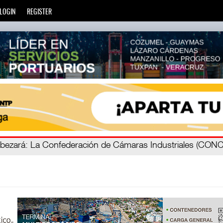
LOGIN
REGISTER
zará
privada
: Más de 20 mil escuelas privadas atienden a más d