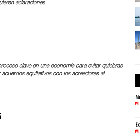
uieren aclaraciones
 ...
IT-ANÁLISIS: Puerto Lázaro Cárdenas ...
06 AGO 2026
 ...
La ATTRAPI licita red de telecomuni ...
06 AGO 2026
roceso clave en una economía para evitar quiebras
 acuerdos equitativos con los acreedores al
Miguel Ángel Bres encabezará seguridad en CONCA
Mi
07 AGO 2026
6
ExxonMobil lleva mantenimiento predictivo al au
Ex
05 AGO 2026