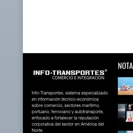
NOTA
 y Toy Story
Lala Yomi® y Toy Story
Toyota GR Yaris Aero
impulsa
Performan
26
30 JUL 2026
21 JUL 2026
Info-Transportes, sistema especializado
en información técnico-económica
sobre comercio, sectores marítimo,
equilera presenta
Industria tequilera presenta
MG GO! y MG Cyber
portuario, ferroviario y autotransporte,
l
Concept: Los
26
enfocado a fortalecer la reputación
28 JUL 2026
21 JUL 2026
corporativa del sector en América del
Norte.
ija Bruta
Inversión Fija Bruta
De fabricante de autos a