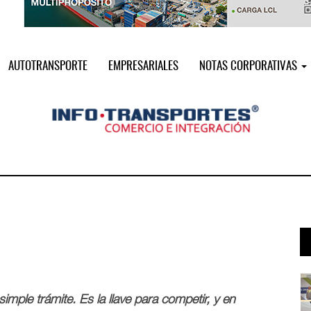
AUTOTRANSPORTE
EMPRESARIALES
NOTAS CORPORATIVAS
i ...
Miguel Ángel Bres encabezará seguri ...
07 AGO 2026
 simple trámite. Es la llave para competir, y en