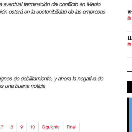
 eventual terminación del conflicto en Medio
ión estará en la sostenibilidad de las empresas
APM Terminals incrementa equipamiento para movi
AP
05 AGO 2026
EE.UU. plantea nuevas restricciones para tripul
EE
05 AGO 2026
nos de debilitamiento, y ahora la negativa de
s una buena noticia
7
8
9
10
Siguiente
Final