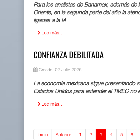
Para los analistas de Banamex, además de la
Oriente, en la segunda parte del año la atenc
APM Terminals incrementa equipamiento para movi
ligadas a la IA
05 AGO 2026
Lee más…
EE.UU. plantea nuevas restricciones para tripul
05 AGO 2026
CONFIANZA DEBILITADA
Creado: 02 Julio 2026
La economía mexicana sigue presentando sig
Estados Unidos para extender el TMEC no e
Lee más…
Inicio
Anterior
1
2
3
4
5
6