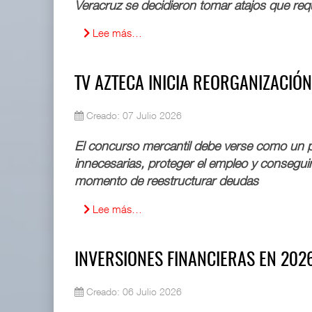
Veracruz se decidieron tomar atajos que req
IT-ANÁLISIS: Puerto Lázaro Cárdenas
Lee más…
06 AGO 2026
La ATTRAPI licita red de telecomuni
TV AZTECA INICIA REORGANIZACIÓN
06 AGO 2026
Creado: 07 Julio 2026
El concurso mercantil debe verse como un p
innecesarias, proteger el empleo y conseguir
momento de reestructurar deudas
Lee más…
Miguel Ángel Bres encabezará seguridad en CONCA
07 AGO 2026
INVERSIONES FINANCIERAS EN 202
ExxonMobil lleva mantenimiento predictivo al au
Creado: 06 Julio 2026
05 AGO 2026