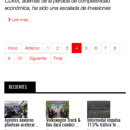
CDMX, además de la pérdida de competitividad
económica, ha sido una escalada de invasiones
Lee más…
Inicio
Anterior
1
2
3
4
5
6
7
8
9
10
Siguiente
Final
RECIENTES
Agentes navieros
Volkswagen Truck &
Intermodal impulsa
plantean acelerar ...
Bus dará condici ...
11.5% tráfico fe ...