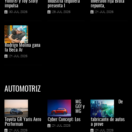
Yomi® y Toy Story
Industria tequilera
Inversión Fija Bruta
impulsa
presenta l
repunta,
30 JUL 2026
28 JUL 2026
21 JUL 2026
Rodrigo Molina gana
la Beca Ar
21 JUL 2026
AUTOMOTRIZ
MG
De
GO! y
MG
Toyota GR Yaris Aero
Cyber Concept: Los
fabricante de autos
Performan
a prove
21 JUL 2026
21 JUL 2026
21 JUL 2026