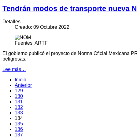
Tendrán modos de transporte nueva N
Detalles
Creado: 09 Octubre 2022
Fuentes: ARTF
El gobierno publicó el proyecto de Norma Oficial Mexicana
peligrosas.
Lee más…
Inicio
Anterior
129
130
131
132
133
134
135
136
137