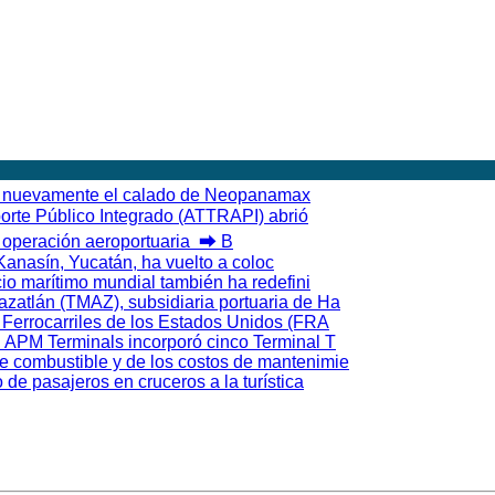
 nuevamente el calado de Neopanamax
porte Público Integrado (ATTRAPI) abrió
n operación aeroportuaria ⮕ B
 Kanasín, Yucatán, ha vuelto a coloc
cio marítimo mundial también ha redefini
azatlán (TMAZ), subsidiaria portuaria de Ha
e Ferrocarriles de los Estados Unidos (FRA
al APM Terminals incorporó cinco Terminal T
e combustible y de los costos de mantenimie
e pasajeros en cruceros a la turística