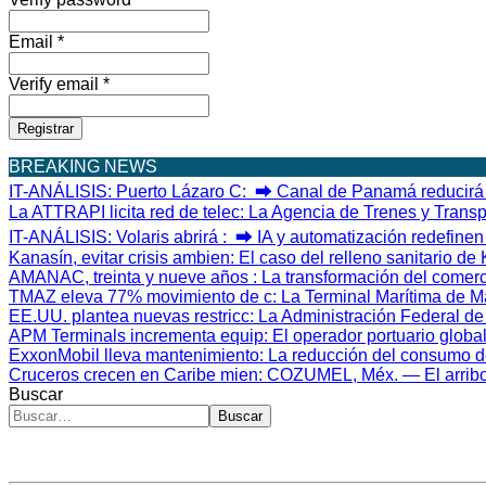
Email *
Verify email *
Registrar
BREAKING NEWS
IT-ANÁLISIS: Puerto Lázaro C
: ⮕ Canal de Panamá reducirá
La ATTRAPI licita red de telec
: La Agencia de Trenes y Trans
IT-ANÁLISIS: Volaris abrirá
: ⮕ IA y automatización redefine
Kanasín, evitar crisis ambien
: El caso del relleno sanitario de
AMANAC, treinta y nueve años
: La transformación del comer
TMAZ eleva 77% movimiento de c
: La Terminal Marítima de M
EE.UU. plantea nuevas restricc
: La Administración Federal d
APM Terminals incrementa equip
: El operador portuario glob
ExxonMobil lleva mantenimiento
: La reducción del consumo d
Cruceros crecen en Caribe mien
: COZUMEL, Méx. — El arribo d
Buscar
Buscar