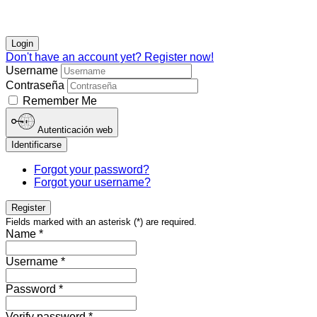
Login
Don't have an account yet? Register now!
Username
Contraseña
Remember Me
Autenticación web
Identificarse
Forgot your password?
Forgot your username?
Register
Fields marked with an asterisk (*) are required.
Name *
Username *
Password *
Verify password *