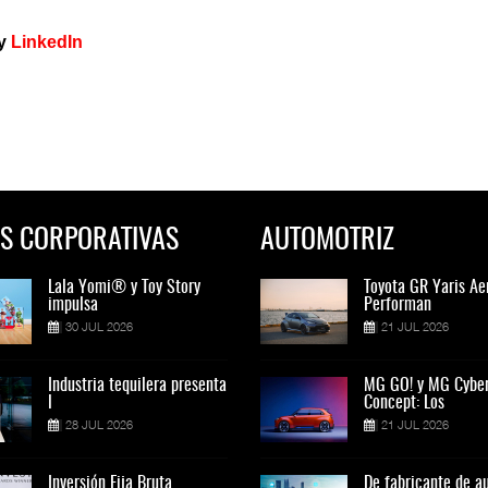
y
LinkedIn
S CORPORATIVAS
AUTOMOTRIZ
Lala Yomi® y Toy Story
Toyota GR Yaris Aero
Lala Yomi® y Toy St
Toyota GR Yaris Ae
impulsa
Performan
impulsa
Performan
30 JUL 2026
21 JUL 2026
30 JUL 2026
21 JUL 2026
Industria tequilera presenta
MG GO! y MG Cyber
Industria tequilera p
MG GO! y MG Cybe
l
Concept: Los
l
Concept: Los
28 JUL 2026
21 JUL 2026
28 JUL 2026
21 JUL 2026
Inversión Fija Bruta
De fabricante de autos a
Inversión Fija Bruta
De fabricante de a