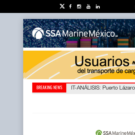
IT-ANÁLISIS: Puerto Lázaro C
La ATTRAPI licita red de tel
BREAKING NEWS
abrió