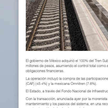
IT-ANÁLISIS: Volaris abrirá ruta entre Washingt
06 AGO 2026
ExxonMobil lleva mantenimiento predictivo al au
05 AGO 2026
El gobierno de México adquirió el 100% del Tren Su
millones de pesos, asumiendo el control total como e
obligaciones financieras.
La operación incluyó la compra de las participacione
(CAF) (43.4%) y la mexicana Omnitren (7.6%).
El Estado, a través del Fondo Nacional de Infraestru
Con la transacción, anunciada ayer por la morenist
mantenimiento y los pasivos del sistema, en una re