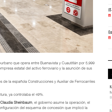
IT-ANÁLISIS: Volaris abrirá ruta entre Washingt
IT
06 AGO 2026
ExxonMobil lleva mantenimiento predictivo al au
Ex
05 AGO 2026
burbano que opera entre Buenavista y Cuautitlán por 5,999
mpresa estatal del activo ferroviario y la asunción de sus
s de la española Construcciones y Auxiliar de Ferrocarriles
K
M
ctura, ya controlaba el 49%.
a
Claudia Sheinbaum
, el gobierno asume la operación, el
configuración del esquema de concesión que implicó la
L