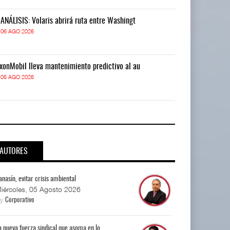
-ANÁLISIS: Volaris abrirá ruta entre Washingt
IT-ANÁLISIS: V
06 AGO 2026
06 AGO 2026
xonMobil lleva mantenimiento predictivo al au
ExxonMobil lle
05 AGO 2026
05 AGO 2026
AUTORES
anasín, evitar crisis ambiental
iércoles, 05 Agosto 2026
By
Corporativo
a nueva fuerza sindical que asoma en lo...