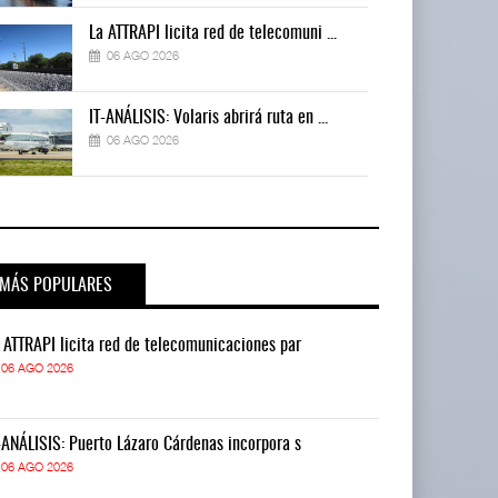
La ATTRAPI licita red de telecomuni ...
06 AGO 2026
IT-ANÁLISIS: Volaris abrirá ruta en ...
06 AGO 2026
MÁS POPULARES
 ATTRAPI licita red de telecomunicaciones par
La ATTRAPI lic
06 AGO 2026
06 AGO 2026
-ANÁLISIS: Puerto Lázaro Cárdenas incorpora s
IT-ANÁLISIS: P
06 AGO 2026
06 AGO 2026