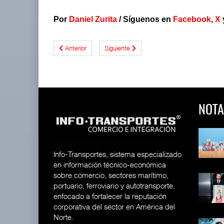
Por
Daniel Zurita
/
Síguenos en
Facebook
,
X
Anterior
Siguiente
NOTA
 y Toy Story
Lala Yomi® y Toy Story
Toyota GR Yaris Aero
impulsa
Performan
26
30 JUL 2026
21 JUL 2026
Info-Transportes, sistema especializado
en información técnico-económica
sobre comercio, sectores marítimo,
equilera presenta
Industria tequilera presenta
MG GO! y MG Cyber
portuario, ferroviario y autotransporte,
l
Concept: Los
26
enfocado a fortalecer la reputación
28 JUL 2026
21 JUL 2026
corporativa del sector en América del
Norte.
ija Bruta
Inversión Fija Bruta
De fabricante de autos a