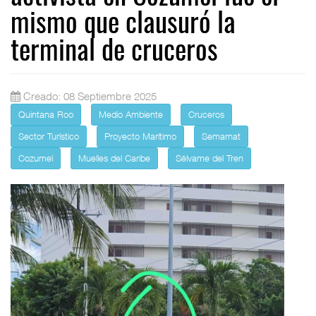
mismo que clausuró la
terminal de cruceros
Creado: 08 Septiembre 2025
Quintana Roo
Medio Ambiente
Cruceros
Sector Turístico
Proyecto Marítimo
Semarnat
Cozumel
Muelles del Caribe
Sélvame del Tren