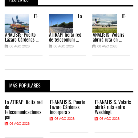
IT-
La
IT-
ANÁLISIS: Puerto
ATTRAPI licita red
ANÁLISIS: Volaris
Lázaro Cárdenas ...
de telecomuni ...
abrirá ruta en ...
06 AGO 2026
06 AGO 2026
06 AGO 2026
MÁS POPULARES
La ATTRAPI licita red
IT-ANÁLISIS: Puerto
IT-ANÁLISIS: Volaris
de
Lázaro Cárdenas
abrirá ruta entre
telecomunicaciones
incorpora s
Washingt
par
06 AGO 2026
06 AGO 2026
06 AGO 2026