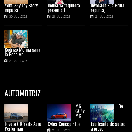
Yomi® y Toy Story
Industria tequilera
Inversión Fija Bruta
impulsa
presenta l
repunta,
30 JUL 2026
28 JUL 2026
21 JUL 2026
Rodrigo Molina gana
la Beca Ar
21 JUL 2026
AUTOMOTRIZ
MG
De
GO! y
MG
Toyota GR Yaris Aero
Cyber Concept: Los
fabricante de autos
Performan
a prove
21 JUL 2026