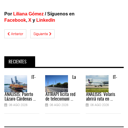
Por
Liliana Gómez
/ Síguenos en
Facebook
,
X
y
LinkedIn
Anterior
Siguiente
RECIENTES
IT-
La
IT-
ANÁLISIS: Puerto
ATTRAPI licita red
ANÁLISIS: Volaris
Lázaro Cárdenas ...
de telecomuni ...
abrirá ruta en ...
06 AGO 2026
06 AGO 2026
06 AGO 2026