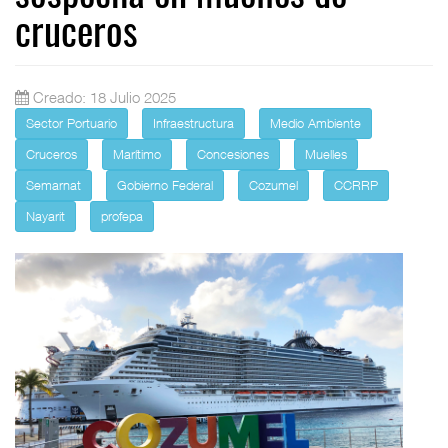
cruceros
Creado: 18 Julio 2025
Sector Portuario
Infraestructura
Medio Ambiente
Cruceros
Marítimo
Concesiones
Muelles
Semarnat
Gobierno Federal
Cozumel
CCRRP
Nayarit
profepa