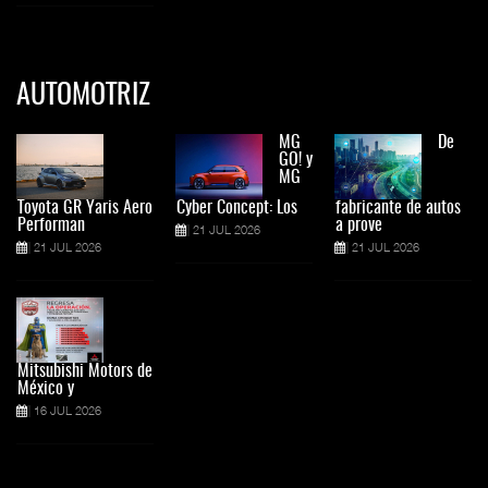
AUTOMOTRIZ
MG
De
GO! y
MG
Toyota GR Yaris Aero
Cyber Concept: Los
fabricante de autos
Performan
a prove
21 JUL 2026
21 JUL 2026
21 JUL 2026
Mitsubishi Motors de
México y
16 JUL 2026