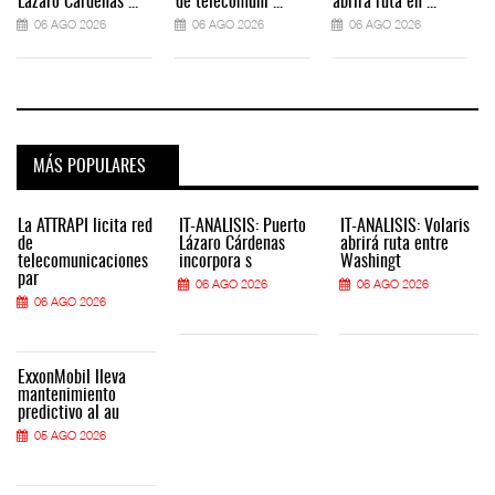
Lázaro Cárdenas ...
de telecomuni ...
abrirá ruta en ...
06 AGO 2026
06 AGO 2026
06 AGO 2026
MÁS POPULARES
La ATTRAPI licita red
IT-ANÁLISIS: Puerto
IT-ANÁLISIS: Volaris
de
Lázaro Cárdenas
abrirá ruta entre
telecomunicaciones
incorpora s
Washingt
par
06 AGO 2026
06 AGO 2026
06 AGO 2026
ExxonMobil lleva
mantenimiento
predictivo al au
05 AGO 2026