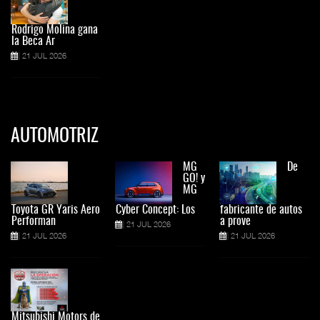
Rodrigo Molina gana
la Beca Ar
21 JUL 2026
AUTOMOTRIZ
MG
De
GO! y
MG
Toyota GR Yaris Aero
Cyber Concept: Los
fabricante de autos
Performan
a prove
21 JUL 2026
21 JUL 2026
21 JUL 2026
Mitsubishi Motors de